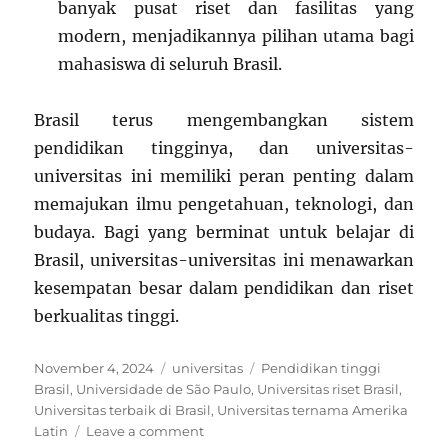
banyak pusat riset dan fasilitas yang
modern, menjadikannya pilihan utama bagi
mahasiswa di seluruh Brasil.
Brasil terus mengembangkan sistem
pendidikan tingginya, dan universitas-
universitas ini memiliki peran penting dalam
memajukan ilmu pengetahuan, teknologi, dan
budaya. Bagi yang berminat untuk belajar di
Brasil, universitas-universitas ini menawarkan
kesempatan besar dalam pendidikan dan riset
berkualitas tinggi.
Posted
Categories
Tags
November 4, 2024
universitas
Pendidikan tinggi
on
Brasil
,
Universidade de São Paulo
,
Universitas riset Brasil
,
Universitas terbaik di Brasil
,
Universitas ternama Amerika
on
Latin
Leave a comment