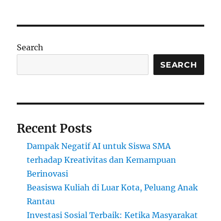
Universitas
Terbaik
di
Brasil:
Pilar
Search
Pendidikan
dan
SEARCH
Riset
Berkualitas
Recent Posts
Dampak Negatif AI untuk Siswa SMA
terhadap Kreativitas dan Kemampuan
Berinovasi
Beasiswa Kuliah di Luar Kota, Peluang Anak
Rantau
Investasi Sosial Terbaik: Ketika Masyarakat