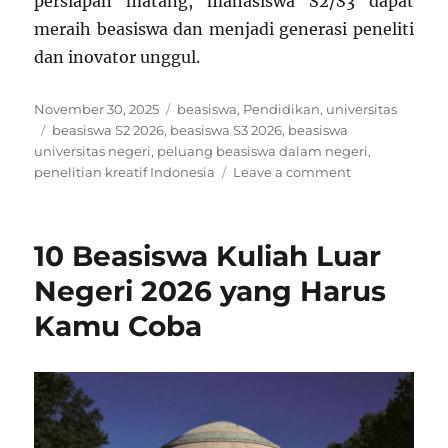
persiapan matang, mahasiswa S2/S3 dapat
meraih beasiswa dan menjadi generasi peneliti
dan inovator unggul.
Posted
Categories
November 30, 2025
beasiswa
,
Pendidikan
,
universitas
on
Tags
beasiswa S2 2026
,
beasiswa S3 2026
,
beasiswa
universitas negeri
,
peluang beasiswa dalam negeri
,
on
penelitian kreatif Indonesia
Leave a comment
10
Beasiswa
Dalam
10 Beasiswa Kuliah Luar
Negeri
Terbaik
Negeri 2026 yang Harus
untuk
Kamu Coba
Mahasiswa
S2
dan
S3
Tahun
2026