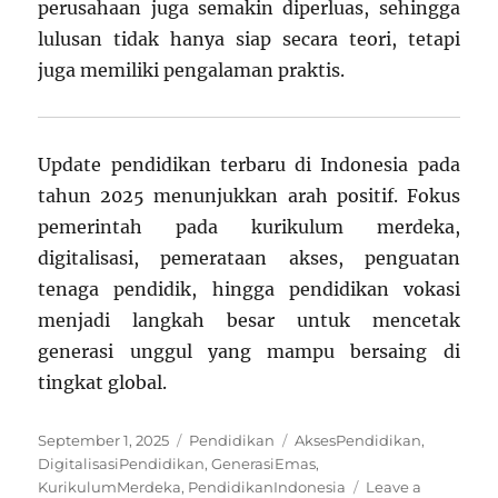
perusahaan juga semakin diperluas, sehingga
lulusan tidak hanya siap secara teori, tetapi
juga memiliki pengalaman praktis.
Update pendidikan terbaru di Indonesia pada
tahun 2025 menunjukkan arah positif. Fokus
pemerintah pada kurikulum merdeka,
digitalisasi, pemerataan akses, penguatan
tenaga pendidik, hingga pendidikan vokasi
menjadi langkah besar untuk mencetak
generasi unggul yang mampu bersaing di
tingkat global.
Posted
Categories
Tags
September 1, 2025
Pendidikan
AksesPendidikan
,
on
DigitalisasiPendidikan
,
GenerasiEmas
,
KurikulumMerdeka
,
PendidikanIndonesia
Leave a