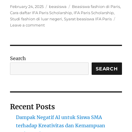
Posted
Categories
Tags
February 24, 2025
beasiswa
Beasiswa fashion di Paris
,
on
Cara daftar IFA Paris Scholarship
,
IFA Paris Scholarship
,
Studi fashion di luar negeri
,
Syarat beasiswa IFA Paris
on
Leave a comment
IFA
Paris
Scholarship:
Beasiswa
Kuliah
Search
Fashion
di
SEARCH
Paris,
Shanghai,
dan
Istanbul
Recent Posts
Dampak Negatif AI untuk Siswa SMA
terhadap Kreativitas dan Kemampuan