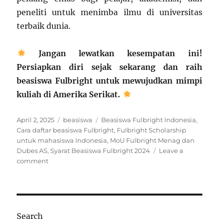
peneliti untuk menimba ilmu di universitas
terbaik dunia.
Jangan lewatkan kesempatan ini!
Persiapkan diri sejak sekarang dan raih
beasiswa Fulbright untuk mewujudkan mimpi
kuliah di Amerika Serikat.
Posted
Categories
Tags
April 2, 2025
beasiswa
Beasiswa Fulbright Indonesia
,
on
Cara daftar beasiswa Fulbright
,
Fulbright Scholarship
untuk mahasiswa Indonesia
,
MoU Fulbright Menag dan
Dubes AS
,
Syarat Beasiswa Fulbright 2024
Leave a
on
comment
Menag
dan
Dubes
AS
Teken
Search