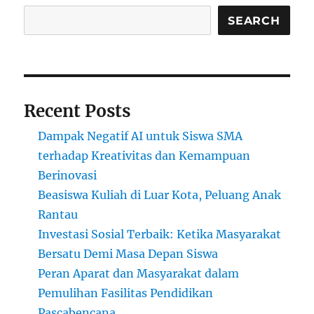
MoU
Program
SEARCH
Fulbright
untuk
Perluas
Akses
Beasiswa
Recent Posts
di
Indonesia
Dampak Negatif AI untuk Siswa SMA
terhadap Kreativitas dan Kemampuan
Berinovasi
Beasiswa Kuliah di Luar Kota, Peluang Anak
Rantau
Investasi Sosial Terbaik: Ketika Masyarakat
Bersatu Demi Masa Depan Siswa
Peran Aparat dan Masyarakat dalam
Pemulihan Fasilitas Pendidikan
Pascabencana