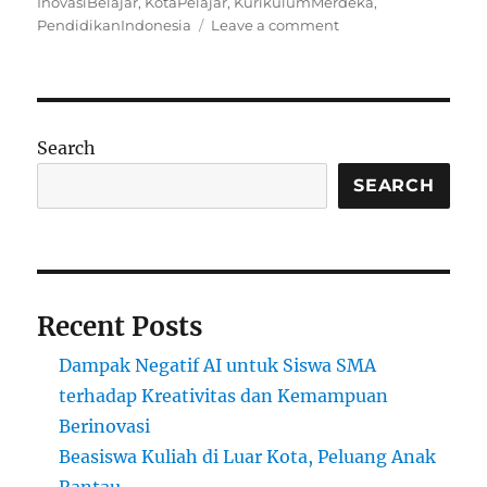
on
InovasiBelajar
,
KotaPelajar
,
KurikulumMerdeka
,
on
PendidikanIndonesia
Leave a comment
Edukasi
Terkini
di
Kota
Pelajar
Search
Indonesia
2025
SEARCH
Recent Posts
Dampak Negatif AI untuk Siswa SMA
terhadap Kreativitas dan Kemampuan
Berinovasi
Beasiswa Kuliah di Luar Kota, Peluang Anak
Rantau