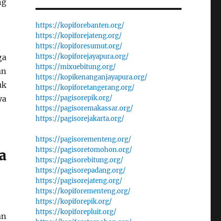
ng
https://kopiforebanten.org/
https://kopiforejateng.org/
https://kopiforesumut.org/
ga
https://kopiforejayapura.org/
https://mixuebitung.org/
an
https://kopikenanganjayapura.org/
uk
https://kopiforetangerang.org/
ya
https://pagisorepik.org/
https://pagisoremakassar.org/
https://pagisorejakarta.org/
https://pagisorementeng.org/
https://pagisoretomohon.org/
a
https://pagisorebitung.org/
https://pagisorepadang.org/
https://pagisorejateng.org/
https://kopiforementeng.org/
https://kopiforepik.org/
https://kopiforepluit.org/
an