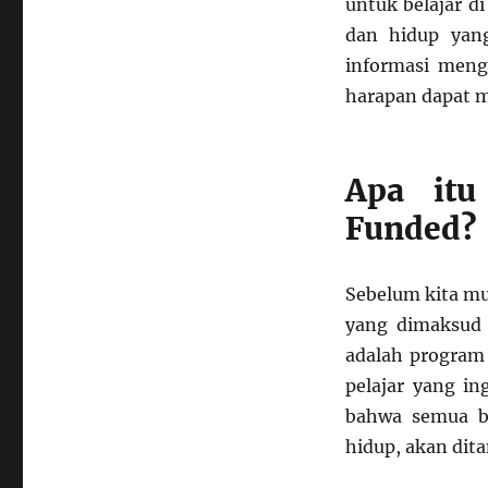
Funded
untuk belajar di
dan hidup yang
informasi meng
harapan dapat 
Apa itu
Funded?
Sebelum kita mu
yang dimaksud d
adalah program
pelajar yang in
bahwa semua bi
hidup, akan dit