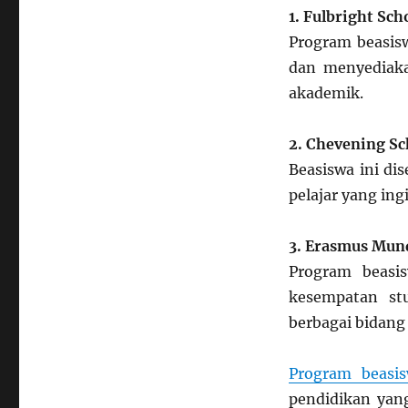
1. Fulbright Sch
Program beasisw
dan menyediaka
akademik.
2. Chevening Sc
Beasiswa ini di
pelajar yang ing
3. Erasmus Mun
Program beasi
kesempatan st
berbagai bidang
Program beasis
pendidikan yang