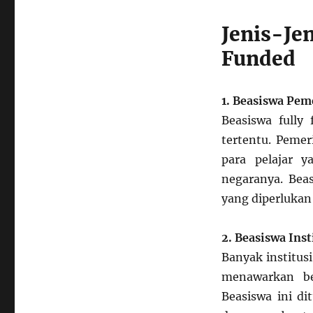
Jenis-Je
Funded
1. Beasiswa Pem
Beasiswa fully
tertentu. Peme
para pelajar y
negaranya. Bea
yang diperlukan
2. Beasiswa Ins
Banyak institusi
menawarkan be
Beasiswa ini di