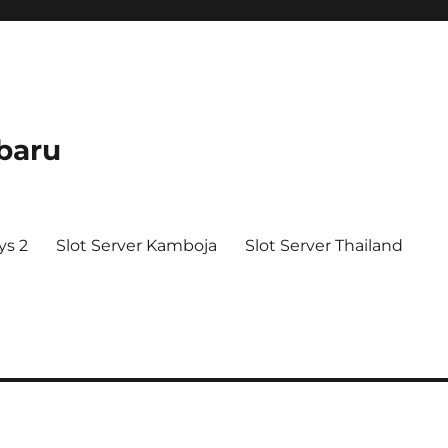
baru
ys 2
Slot Server Kamboja
Slot Server Thailand