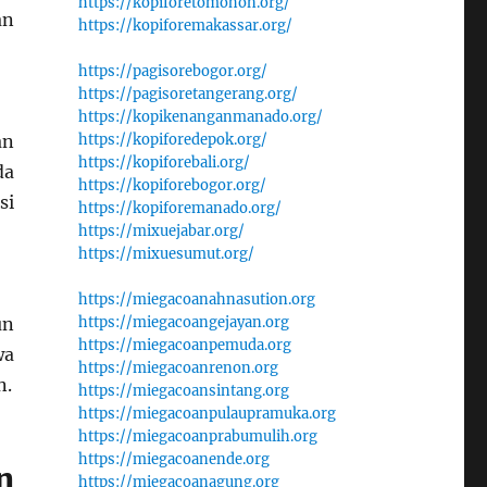
https://kopiforetomohon.org/
an
https://kopiforemakassar.org/
https://pagisorebogor.org/
https://pagisoretangerang.org/
https://kopikenanganmanado.org/
an
https://kopiforedepok.org/
https://kopiforebali.org/
da
https://kopiforebogor.org/
si
https://kopiforemanado.org/
https://mixuejabar.org/
https://mixuesumut.org/
https://miegacoanahnasution.org
un
https://miegacoangejayan.org
https://miegacoanpemuda.org
wa
https://miegacoanrenon.org
n.
https://miegacoansintang.org
https://miegacoanpulaupramuka.org
https://miegacoanprabumulih.org
https://miegacoanende.org
n
https://miegacoanagung.org