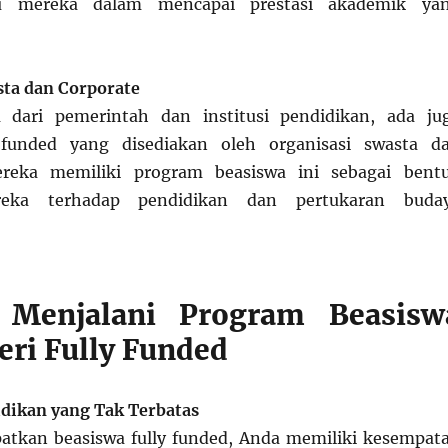
 mereka dalam mencapai prestasi akademik ya
sta dan Corporate
a dari pemerintah dan institusi pendidikan, ada ju
 funded yang disediakan oleh organisasi swasta d
ereka memiliki program beasiswa ini sebagai bent
eka terhadap pendidikan dan pertukaran buda
 Menjalani Program Beasisw
eri Fully Funded
idikan yang Tak Terbatas
tkan beasiswa fully funded, Anda memiliki kesempat