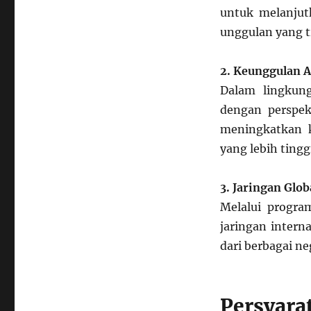
untuk melanjut
unggulan yang t
2. Keunggulan 
Dalam lingkun
dengan perspek
meningkatkan k
yang lebih tingg
3. Jaringan Glob
Melalui progra
jaringan intern
dari berbagai n
Persyar