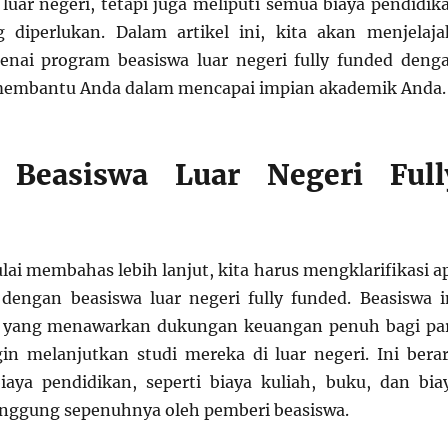
 luar negeri, tetapi juga meliputi semua biaya pendidik
 diperlukan. Dalam artikel ini, kita akan menjelaja
enai program beasiswa luar negeri fully funded deng
membantu Anda dalam mencapai impian akademik Anda.
 Beasiswa Luar Negeri Full
lai membahas lebih lanjut, kita harus mengklarifikasi a
engan beasiswa luar negeri fully funded. Beasiswa i
 yang menawarkan dukungan keuangan penuh bagi pa
gin melanjutkan studi mereka di luar negeri. Ini berar
aya pendidikan, seperti biaya kuliah, buku, dan bia
anggung sepenuhnya oleh pemberi beasiswa.