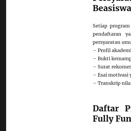
Beasisw
Setiap program 
pendaftaran y
persyaratan um
– Profil akadem
– Bukti kemampu
– Surat rekomen
– Esai motivasi
– Transkrip nila
Daftar 
Fully Fu