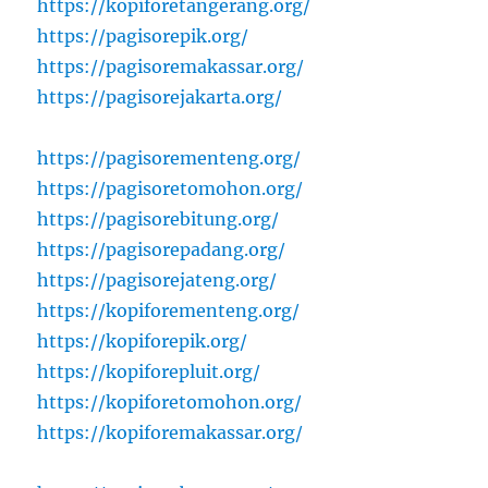
https://kopiforetangerang.org/
https://pagisorepik.org/
https://pagisoremakassar.org/
https://pagisorejakarta.org/
https://pagisorementeng.org/
https://pagisoretomohon.org/
https://pagisorebitung.org/
https://pagisorepadang.org/
https://pagisorejateng.org/
https://kopiforementeng.org/
https://kopiforepik.org/
https://kopiforepluit.org/
https://kopiforetomohon.org/
https://kopiforemakassar.org/