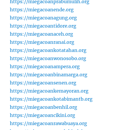
https://miegacoanprabumulih.org
https://miegacoanende.org
https://miegacoanagung.org
https://miegacoantidore.org
https://miegacoanaceh.org
https://miegacoanranai.org
https://miegacoankotatahan.org
https://miegacoanwonosobo.org
https://miegacoanampera.org
https://miegacoanbinamarga.org
https://miegacoansenen.org
https://miegacoankemayoran.org
https://miegacoankotabimantb.org
https://miegacoanbenhil.org
https://miegacoancikini.org
https://miegacoanrawabuaya.org