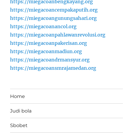
https://miegacoanbengkayang.org
https://miegacoancempakaputih.org
https://miegacoangunungsahari.org
https://miegacoanancol.org
https://miegacoanpahlawanrevolusi.org
https://miegacoanpakerisan.org
https://miegacoanmadiun.org
https://miegacoandrmansyur.org
https://miegacoansmrajamedan.org
Home
Judi bola
Sbobet