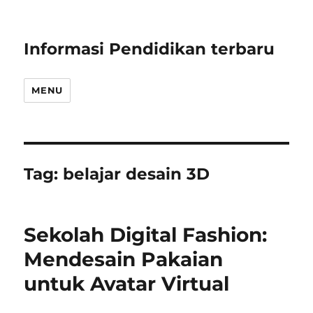
Informasi Pendidikan terbaru
MENU
Tag:
belajar desain 3D
Sekolah Digital Fashion:
Mendesain Pakaian
untuk Avatar Virtual