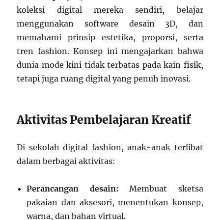
koleksi digital mereka sendiri, belajar
menggunakan software desain 3D, dan
memahami prinsip estetika, proporsi, serta
tren fashion. Konsep ini mengajarkan bahwa
dunia mode kini tidak terbatas pada kain fisik,
tetapi juga ruang digital yang penuh inovasi.
Aktivitas Pembelajaran Kreatif
Di sekolah digital fashion, anak-anak terlibat
dalam berbagai aktivitas:
Perancangan desain:
Membuat sketsa
pakaian dan aksesori, menentukan konsep,
warna, dan bahan virtual.