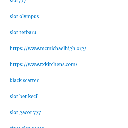
slot777
slot olympus
slot terbaru
https://www.mcmichaelhigh.org/
https://www.txkitchens.com/
black scatter
slot bet kecil
slot gacor 777