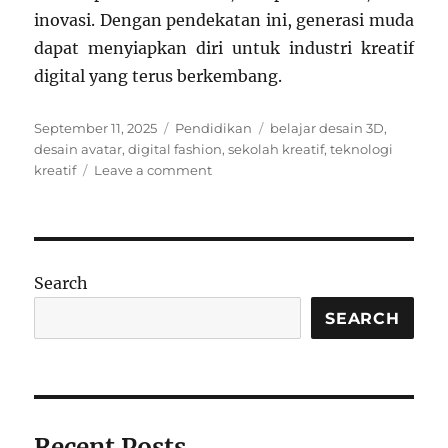
inovasi. Dengan pendekatan ini, generasi muda
dapat menyiapkan diri untuk industri kreatif
digital yang terus berkembang.
Posted
Categories
Tags
September 11, 2025
Pendidikan
belajar desain 3D
,
on
desain avatar
,
digital fashion
,
sekolah kreatif
,
teknologi
on
kreatif
Leave a comment
Sekolah
Digital
Fashion:
Mendesain
Pakaian
Search
untuk
Avatar
SEARCH
Virtual
Recent Posts