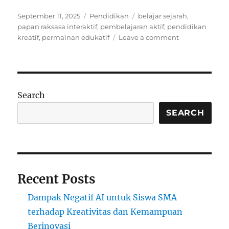
Posted
Categories
Tags
September 11, 2025
Pendidikan
belajar sejarah
,
on
papan raksasa interaktif
,
pembelajaran aktif
,
pendidikan
on
kreatif
,
permainan edukatif
Leave a comment
Belajar
Sejarah
Lewat
Permainan
Papan
Search
Raksasa
Interaktif
SEARCH
Recent Posts
Dampak Negatif AI untuk Siswa SMA
terhadap Kreativitas dan Kemampuan
Berinovasi