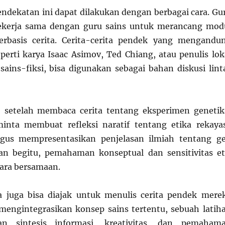
ndekatan ini dapat dilakukan dengan berbagai cara. Gu
ekerja sama dengan guru sains untuk merancang mod
erbasis cerita. Cerita-cerita pendek yang mengandu
eperti karya Isaac Asimov, Ted Chiang, atau penulis lok
ains-fiksi, bisa digunakan sebagai bahan diskusi lint
, setelah membaca cerita tentang eksperimen genetik
minta membuat refleksi naratif tentang etika rekaya
ligus mempresentasikan penjelasan ilmiah tentang g
n begitu, pemahaman konseptual dan sensitivitas et
ara bersamaan.
wa juga bisa diajak untuk menulis cerita pendek mere
mengintegrasikan konsep sains tertentu, sebuah latih
an sintesis informasi, kreativitas, dan pemaham