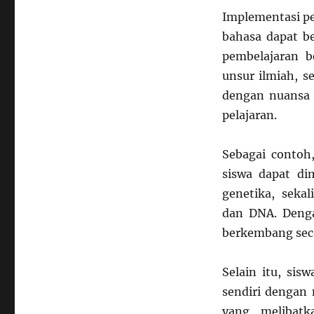
Implementasi pe
bahasa dapat b
pembelajaran b
unsur ilmiah, s
dengan nuansa s
pelajaran.
Sebagai contoh
siswa dapat di
genetika, seka
dan DNA. Denga
berkembang sec
Selain itu, sis
sendiri dengan 
yang melibatk