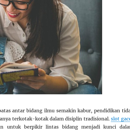
batas antar bidang ilmu semakin kabur, pendidikan tid
hanya terkotak-kotak dalam disiplin tradisional.
slot gac
untuk berpikir lintas bidang menjadi kunci dal