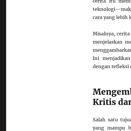
cerita itu mem
teknologi—mak
cara yang lebih
Misalnya, cerit
menjelaskan me
menggambarkan 
Ini menjadika
dengan refleksi e
Mengemb
Kritis da
Salah satu tuj
yang mampu ber