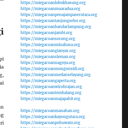
https://miegacoanlubukbasung.org
https://miegacoanmuaradua.org
https://miegacoanpenajampaserutara.org
https://miegacoantanjungselor.org
https://miegacoanbandarlampung.org
i
https://miegacoanjambi.org
https://miegacoansorong.org
https://miegacoanminahasa.org
https://miegacoangianyar.org
https://miegacoansleman.org
pi
https://miegacoannagoya.org
ia
https://miegacoanmongonsidi.org
g,
https://miegacoanmedanselayang.org
https://miegacoangaperta.org
ai
https://miegacoanwirobrajan.org
https://miegacoantembalang.org
https://miegacoanmajapahit.org
un
https://miegacoanmanahan.org
ng
https://miegacoankayongutara.org
ri
https://miegacoanpohuwato.org