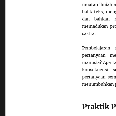
muatan ilmiah a
balik teks, men
dan bahkan me
memadukan prose
sastra.
Pembelajaran
pertanyaan m
manusia? Apa t
konsekuensi s
pertanyaan sem
menumbuhkan pem
Praktik 