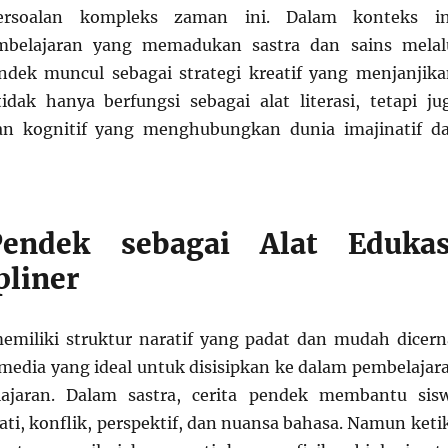
rsoalan kompleks zaman ini. Dalam konteks in
mbelajaran yang memadukan sastra dan sains melal
ndek muncul sebagai strategi kreatif yang menjanjika
idak hanya berfungsi sebagai alat literasi, tetapi ju
an kognitif yang menghubungkan dunia imajinatif d
Pendek sebagai Alat Edukas
pliner
emiliki struktur naratif yang padat dan mudah dicern
edia yang ideal untuk disisipkan ke dalam pembelajar
lajaran. Dalam sastra, cerita pendek membantu sis
, konflik, perspektif, dan nuansa bahasa. Namun keti