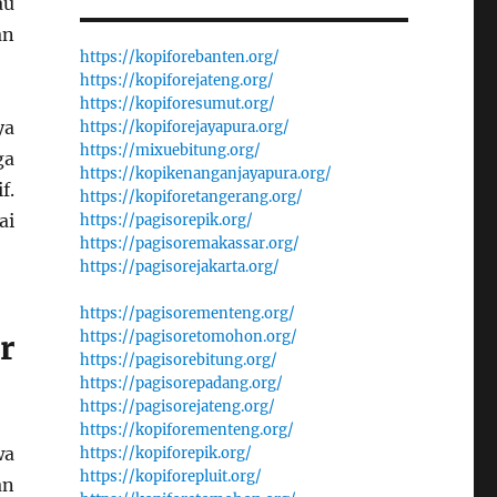
au
an
https://kopiforebanten.org/
https://kopiforejateng.org/
https://kopiforesumut.org/
ya
https://kopiforejayapura.org/
https://mixuebitung.org/
ga
https://kopikenanganjayapura.org/
f.
https://kopiforetangerang.org/
ai
https://pagisorepik.org/
https://pagisoremakassar.org/
https://pagisorejakarta.org/
https://pagisorementeng.org/
https://pagisoretomohon.org/
r
https://pagisorebitung.org/
https://pagisorepadang.org/
https://pagisorejateng.org/
https://kopiforementeng.org/
wa
https://kopiforepik.org/
https://kopiforepluit.org/
an