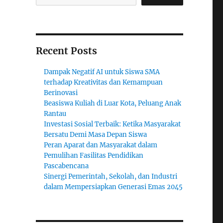
Recent Posts
Dampak Negatif AI untuk Siswa SMA
terhadap Kreativitas dan Kemampuan
Berinovasi
Beasiswa Kuliah di Luar Kota, Peluang Anak
Rantau
Investasi Sosial Terbaik: Ketika Masyarakat
Bersatu Demi Masa Depan Siswa
Peran Aparat dan Masyarakat dalam
Pemulihan Fasilitas Pendidikan
Pascabencana
Sinergi Pemerintah, Sekolah, dan Industri
dalam Mempersiapkan Generasi Emas 2045