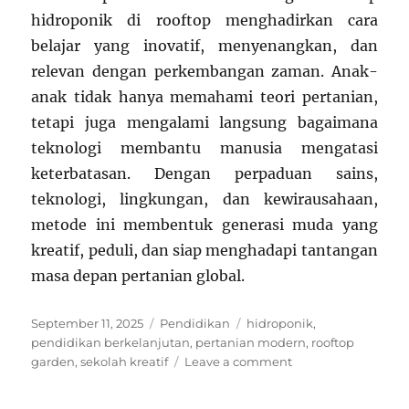
hidroponik di rooftop menghadirkan cara
belajar yang inovatif, menyenangkan, dan
relevan dengan perkembangan zaman. Anak-
anak tidak hanya memahami teori pertanian,
tetapi juga mengalami langsung bagaimana
teknologi membantu manusia mengatasi
keterbatasan. Dengan perpaduan sains,
teknologi, lingkungan, dan kewirausahaan,
metode ini membentuk generasi muda yang
kreatif, peduli, dan siap menghadapi tantangan
masa depan pertanian global.
Posted
Categories
Tags
September 11, 2025
Pendidikan
hidroponik
,
on
pendidikan berkelanjutan
,
pertanian modern
,
rooftop
on
garden
,
sekolah kreatif
Leave a comment
Sekolah
Pertanian