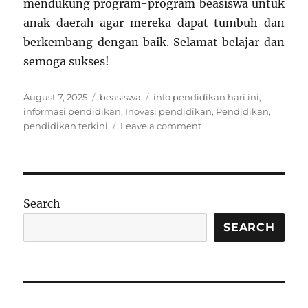
mendukung program-program beasiswa untuk
anak daerah agar mereka dapat tumbuh dan
berkembang dengan baik. Selamat belajar dan
semoga sukses!
Posted
Categories
Tags
August 7, 2025
beasiswa
info pendidikan hari ini
,
on
informasi pendidikan
,
Inovasi pendidikan
,
Pendidikan
,
on
pendidikan terkini
Leave a comment
Beasiswa
Dalam
Negeri
Terbaik
untuk
Search
Pelajar
dan
SEARCH
Mahasiswa
Indonesia