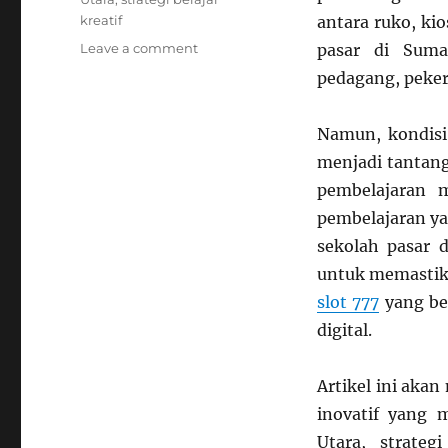
kreatif
antara ruko, ki
on
Leave a comment
pasar di Suma
Media
pedagang, peke
Pembelajaran
Inovatif
di
Namun, kondisi
Sekolah
menjadi tantang
Pasar
pembelajaran 
di
Sumatera
pembelajaran ya
Utara
sekolah pasar 
untuk memastik
slot 777
yang be
digital.
Artikel ini aka
inovatif yang 
Utara, strate