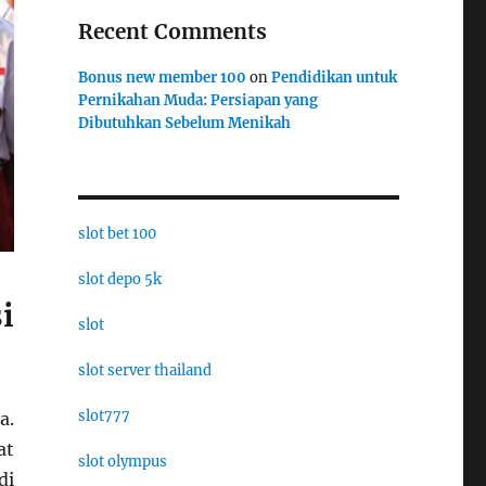
Recent Comments
Bonus new member 100
on
Pendidikan untuk
Pernikahan Muda: Persiapan yang
Dibutuhkan Sebelum Menikah
slot bet 100
slot depo 5k
i
slot
slot server thailand
slot777
a.
at
slot olympus
di