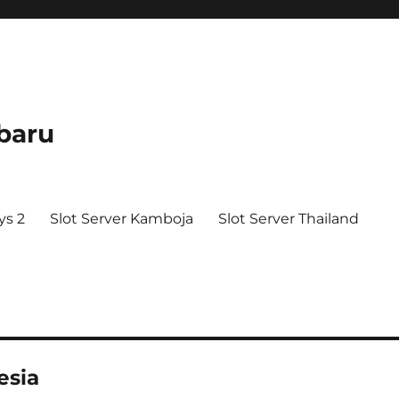
baru
ys 2
Slot Server Kamboja
Slot Server Thailand
esia