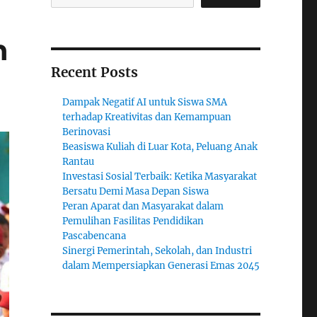
h
Recent Posts
Dampak Negatif AI untuk Siswa SMA
terhadap Kreativitas dan Kemampuan
Berinovasi
Beasiswa Kuliah di Luar Kota, Peluang Anak
Rantau
Investasi Sosial Terbaik: Ketika Masyarakat
Bersatu Demi Masa Depan Siswa
Peran Aparat dan Masyarakat dalam
Pemulihan Fasilitas Pendidikan
Pascabencana
Sinergi Pemerintah, Sekolah, dan Industri
dalam Mempersiapkan Generasi Emas 2045