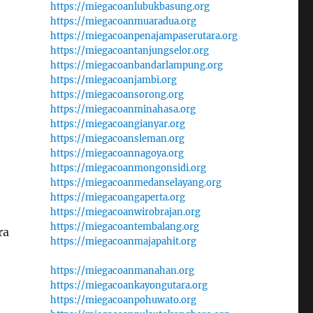
https://miegacoanlubukbasung.org
https://miegacoanmuaradua.org
https://miegacoanpenajampaserutara.org
https://miegacoantanjungselor.org
https://miegacoanbandarlampung.org
https://miegacoanjambi.org
https://miegacoansorong.org
https://miegacoanminahasa.org
https://miegacoangianyar.org
https://miegacoansleman.org
https://miegacoannagoya.org
https://miegacoanmongonsidi.org
https://miegacoanmedanselayang.org
https://miegacoangaperta.org
https://miegacoanwirobrajan.org
https://miegacoantembalang.org
ra
https://miegacoanmajapahit.org
https://miegacoanmanahan.org
https://miegacoankayongutara.org
https://miegacoanpohuwato.org