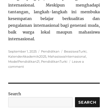
internasional. Meskipun menghadapi
tantangan, langkah-langkah ini membuka
kesempatan belajar berkualitas dan
pengalaman internasional bagi generasi muda,
baik warga lokal maupun mahasiswa
internasional.
Posted
Categories
Tags
September 1, 2025
Pendidikan
BeasiswaTurki
,
on
KalenderAkademik2025
,
MahasiswaInternasional
,
ModelPendidikan21
,
PendidikanTurki
Leave a
on
comment
Pendidikan
Terbaru
di
Turki
2025:
Search
Inovasi
dan
SEARCH
Peluang