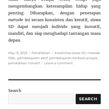
mengembangkan keterampilan hidup yang
penting. Diharapkan, dengan penerapan
metode ini secara konsisten dan kreatif, siswa
SD dapat menjadi individu yang inovatif,
mandiri, dan siap menghadapi tantangan masa
depan.
Posted
Categories
Tags
May 13, 2025
Pendidikan
kreativitas siswa SD
,
metode
on
PjBL
,
pembelajaran aktif
,
pembelajaran berbasis proyek
,
on
pendidikan inovatif
Leave a comment
Penerapan
Pembelajaran
Berbasis
Proyek
untuk
Search
Meningkatkan
Kreativitas
SEARCH
Siswa
SD