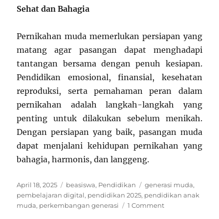
Sehat dan Bahagia
Pernikahan muda memerlukan persiapan yang
matang agar pasangan dapat menghadapi
tantangan bersama dengan penuh kesiapan.
Pendidikan emosional, finansial, kesehatan
reproduksi, serta pemahaman peran dalam
pernikahan adalah langkah-langkah yang
penting untuk dilakukan sebelum menikah.
Dengan persiapan yang baik, pasangan muda
dapat menjalani kehidupan pernikahan yang
bahagia, harmonis, dan langgeng.
Posted
Categories
Tags
April 18, 2025
beasiswa
,
Pendidikan
generasi muda
,
on
pembelajaran digital
,
pendidikan 2025
,
pendidikan anak
on
muda
,
perkembangan generasi
1 Comment
Pendidikan