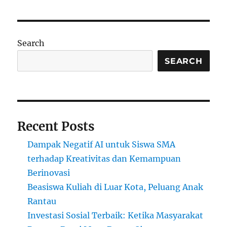
untuk
Pernikahan
Muda:
Persiapan
Search
yang
Dibutuhkan
SEARCH
Sebelum
Menikah
Recent Posts
Dampak Negatif AI untuk Siswa SMA
terhadap Kreativitas dan Kemampuan
Berinovasi
Beasiswa Kuliah di Luar Kota, Peluang Anak
Rantau
Investasi Sosial Terbaik: Ketika Masyarakat