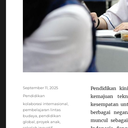
Posted
September 11, 2025
Pendidikan kin
on
Categories
Pendidikan
kemajuan tekn
Tags
kolaborasi internasional
,
kesempatan unt
pembelajaran lintas
berbagai nega
budaya
,
pendidikan
muncul sebaga
global
,
proyek anak
,
sekolah inovatif