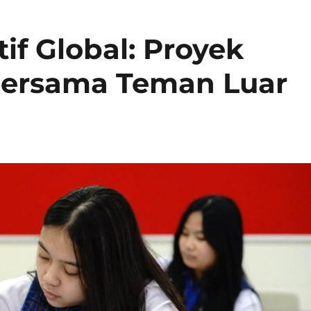
if Global: Proyek
Bersama Teman Luar