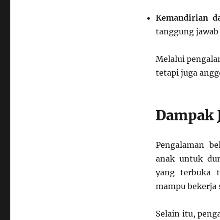
Kemandirian d
tanggung jawab t
Melalui pengala
tetapi juga angg
Dampak 
Pengalaman bel
anak untuk dun
yang terbuka t
mampu bekerja s
Selain itu, pen