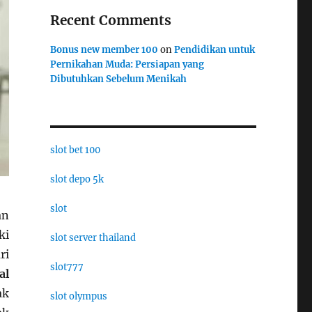
Recent Comments
Bonus new member 100
on
Pendidikan untuk
Pernikahan Muda: Persiapan yang
Dibutuhkan Sebelum Menikah
slot bet 100
slot depo 5k
slot
an
ki
slot server thailand
ri
slot777
al
ak
slot olympus