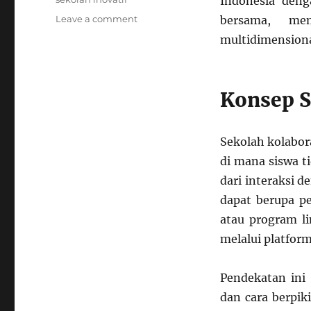
Indonesia deng
on
Leave a comment
bersama, me
Sekolah
multidimensiona
Kolaboratif
Global:
Proyek
Anak
Konsep S
Indonesia
Bersama
Teman
Sekolah kolabor
Luar
di mana siswa t
Negeri
dari interaksi 
dapat berupa pe
atau program li
melalui platform 
Pendekatan ini
dan cara berpik