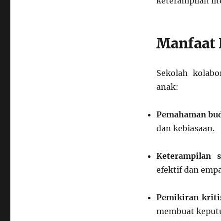
keterampilan lite
Manfaat 
Sekolah kolabo
anak:
Pemahaman bud
dan kebiasaan.
Keterampilan so
efektif dan empa
Pemikiran kriti
membuat keputu