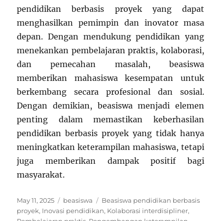
pendidikan berbasis proyek yang dapat
menghasilkan pemimpin dan inovator masa
depan. Dengan mendukung pendidikan yang
menekankan pembelajaran praktis, kolaborasi,
dan pemecahan masalah, beasiswa
memberikan mahasiswa kesempatan untuk
berkembang secara profesional dan sosial.
Dengan demikian, beasiswa menjadi elemen
penting dalam memastikan keberhasilan
pendidikan berbasis proyek yang tidak hanya
meningkatkan keterampilan mahasiswa, tetapi
juga memberikan dampak positif bagi
masyarakat.
Posted
Categories
Tags
May 11, 2025
beasiswa
Beasiswa pendidikan berbasis
on
proyek
,
Inovasi pendidikan
,
Kolaborasi interdisipliner
,