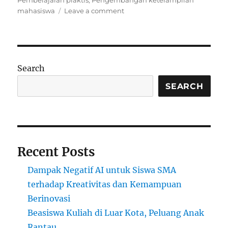
Pembelajaran praktis
,
Pengembangan keterampilan
on
mahasiswa
Leave a comment
Beasiswa
dan
Peranannya
dalam
Pendidikan
Search
Berbasis
Proyek
SEARCH
Recent Posts
Dampak Negatif AI untuk Siswa SMA
terhadap Kreativitas dan Kemampuan
Berinovasi
Beasiswa Kuliah di Luar Kota, Peluang Anak
Rantau