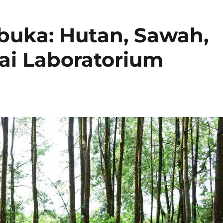
rbuka: Hutan, Sawah,
ai Laboratorium