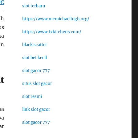
ng
slot terbaru
i—
ah
https://www.mcmichaelhigh.org/
us
https://www.txkitchens.com/
ka
un
black scatter
slot bet kecil
slot gacor 777
t
situs slot gacor
slot resmi
sa
link slot gacor
ya
slot gacor 777
at