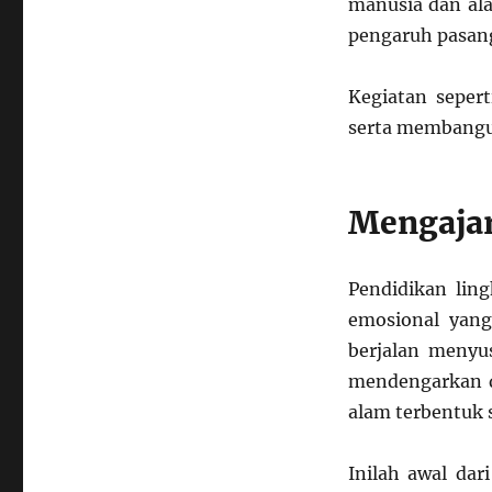
manusia dan ala
pengaruh pasang
Kegiatan seper
serta membangun 
Mengajar
Pendidikan lin
emosional yang
berjalan menyu
mendengarkan d
alam terbentuk s
Inilah awal dar