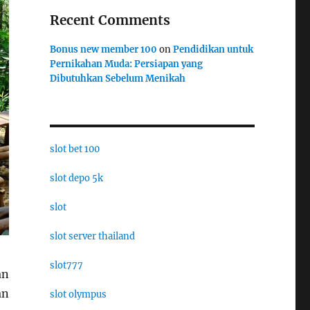
Recent Comments
Bonus new member 100
on
Pendidikan untuk
Pernikahan Muda: Persiapan yang
Dibutuhkan Sebelum Menikah
slot bet 100
slot depo 5k
slot
slot server thailand
slot777
an
an
slot olympus