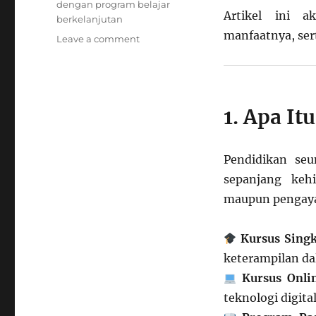
dengan program belajar
Artikel ini 
berkelanjutan
manfaatnya, ser
on
Leave a comment
Universitas
yang
Menyediakan
Program
1. Apa I
Pendidikan
Seumur
Hidup
Pendidikan seu
sepanjang keh
maupun pengayaa
Kursus Singk
keterampilan da
Kursus Onli
teknologi digital