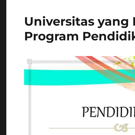
Universitas yang
Program Pendidi