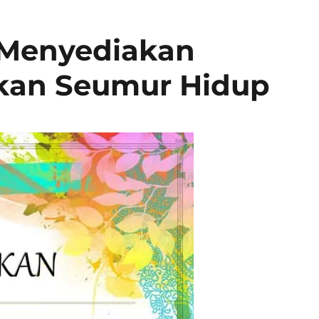
 Menyediakan
kan Seumur Hidup