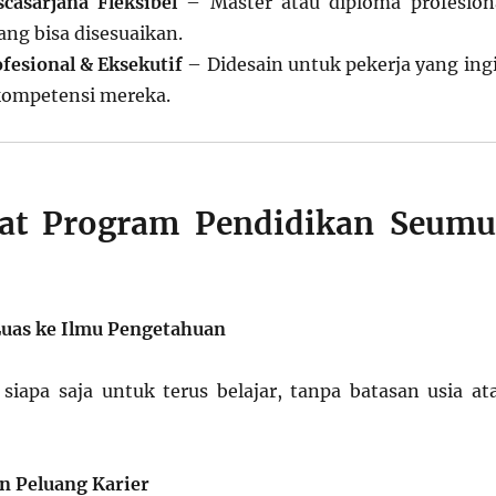
casarjana Fleksibel
– Master atau diploma profesion
ang bisa disesuaikan.
fesional & Eksekutif
– Didesain untuk pekerja yang ing
ompetensi mereka.
aat Program Pendidikan Seumu
Luas ke Ilmu Pengetahuan
apa saja untuk terus belajar, tanpa batasan usia at
 Peluang Karier