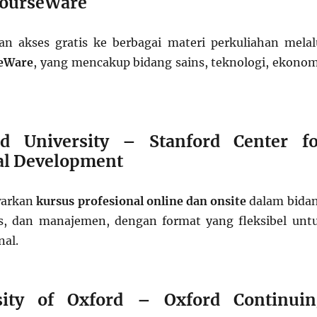
ourseWare
n akses gratis ke berbagai materi perkuliahan melal
eWare
, yang mencakup bidang sains, teknologi, ekonom
d University – Stanford Center fo
al Development
warkan
kursus profesional online dan onsite
dalam bida
is, dan manajemen, dengan format yang fleksibel unt
nal.
ity of Oxford – Oxford Continuin