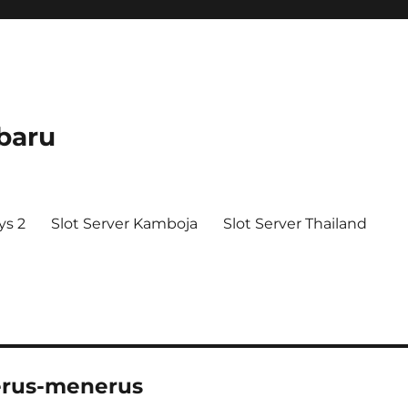
baru
ys 2
Slot Server Kamboja
Slot Server Thailand
terus-menerus