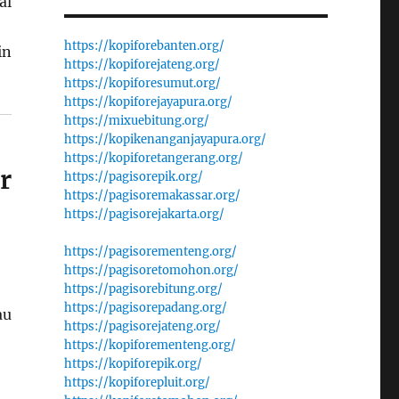
al
https://kopiforebanten.org/
in
https://kopiforejateng.org/
https://kopiforesumut.org/
https://kopiforejayapura.org/
https://mixuebitung.org/
https://kopikenanganjayapura.org/
https://kopiforetangerang.org/
r
https://pagisorepik.org/
https://pagisoremakassar.org/
https://pagisorejakarta.org/
https://pagisorementeng.org/
https://pagisoretomohon.org/
https://pagisorebitung.org/
https://pagisorepadang.org/
au
https://pagisorejateng.org/
https://kopiforementeng.org/
https://kopiforepik.org/
https://kopiforepluit.org/