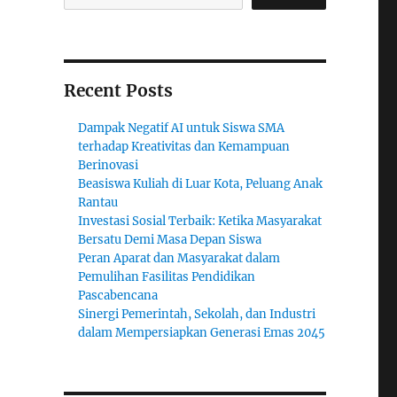
Recent Posts
Dampak Negatif AI untuk Siswa SMA
terhadap Kreativitas dan Kemampuan
Berinovasi
Beasiswa Kuliah di Luar Kota, Peluang Anak
Rantau
Investasi Sosial Terbaik: Ketika Masyarakat
Bersatu Demi Masa Depan Siswa
Peran Aparat dan Masyarakat dalam
Pemulihan Fasilitas Pendidikan
Pascabencana
Sinergi Pemerintah, Sekolah, dan Industri
dalam Mempersiapkan Generasi Emas 2045