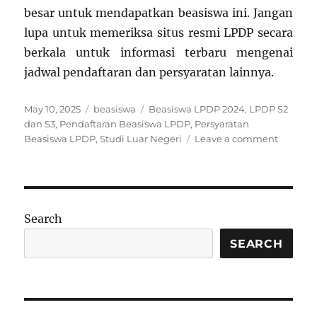
besar untuk mendapatkan beasiswa ini. Jangan
lupa untuk memeriksa situs resmi LPDP secara
berkala untuk informasi terbaru mengenai
jadwal pendaftaran dan persyaratan lainnya.
Posted
Categories
Tags
May 10, 2025
beasiswa
Beasiswa LPDP 2024
,
LPDP S2
on
dan S3
,
Pendaftaran Beasiswa LPDP
,
Persyaratan
on
Beasiswa LPDP
,
Studi Luar Negeri
Leave a comment
Beasisw
LPDP
untuk
Studi
Luar
Search
Negeri:
Peluan
SEARCH
dan
Persyar
Terbaru