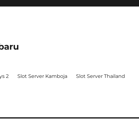
baru
ys 2
Slot Server Kamboja
Slot Server Thailand