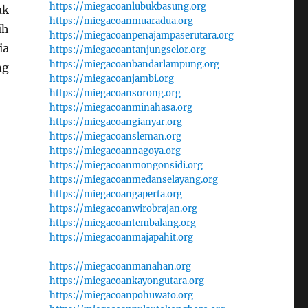
https://miegacoanlubukbasung.org
ak
https://miegacoanmuaradua.org
ih
https://miegacoanpenajampaserutara.org
ia
https://miegacoantanjungselor.org
https://miegacoanbandarlampung.org
ng
https://miegacoanjambi.org
https://miegacoansorong.org
https://miegacoanminahasa.org
https://miegacoangianyar.org
https://miegacoansleman.org
https://miegacoannagoya.org
https://miegacoanmongonsidi.org
https://miegacoanmedanselayang.org
https://miegacoangaperta.org
https://miegacoanwirobrajan.org
https://miegacoantembalang.org
https://miegacoanmajapahit.org
https://miegacoanmanahan.org
https://miegacoankayongutara.org
https://miegacoanpohuwato.org