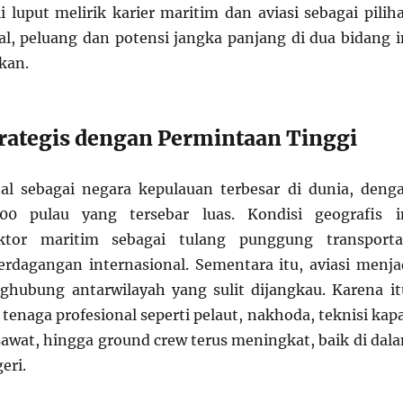
i luput melirik karier maritim dan aviasi sebagai pilih
hal, peluang dan potensi jangka panjang di dua bidang i
kan.
Strategis dengan Permintaan Tinggi
al sebagai negara kepulauan terbesar di dunia, deng
000 pulau yang tersebar luas. Kondisi geografis i
ktor maritim sebagai tulang punggung transporta
rdagangan internasional. Sementara itu, aviasi menja
ghubung antarwilayah yang sulit dijangkau. Karena it
enaga profesional seperti pelaut, nakhoda, teknisi kapa
esawat, hingga ground crew terus meningkat, baik di dal
eri.