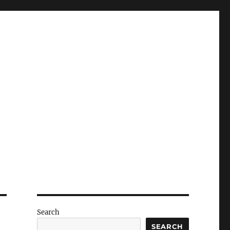
Search
SEARCH