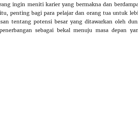
yang ingin meniti karier yang bermakna dan berdamp
 itu, penting bagi para pelajar dan orang tua untuk leb
n tentang potensi besar yang ditawarkan oleh dun
 penerbangan sebagai bekal menuju masa depan ya