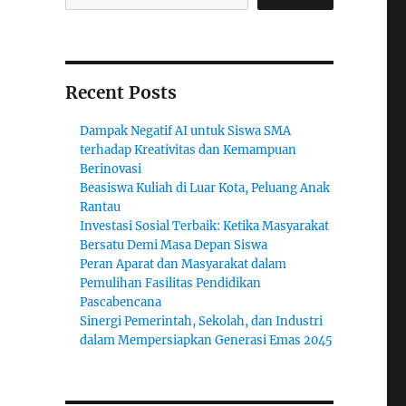
Recent Posts
Dampak Negatif AI untuk Siswa SMA
terhadap Kreativitas dan Kemampuan
Berinovasi
Beasiswa Kuliah di Luar Kota, Peluang Anak
Rantau
Investasi Sosial Terbaik: Ketika Masyarakat
Bersatu Demi Masa Depan Siswa
Peran Aparat dan Masyarakat dalam
Pemulihan Fasilitas Pendidikan
Pascabencana
Sinergi Pemerintah, Sekolah, dan Industri
dalam Mempersiapkan Generasi Emas 2045