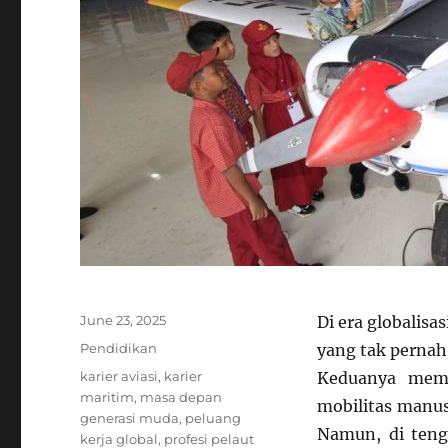
Posted
June 23, 2025
Di era globalisa
on
Categories
Pendidikan
yang tak pernah
Tags
karier aviasi
,
karier
Keduanya mema
maritim
,
masa depan
mobilitas manus
generasi muda
,
peluang
Namun, di tenga
kerja global
,
profesi pelaut