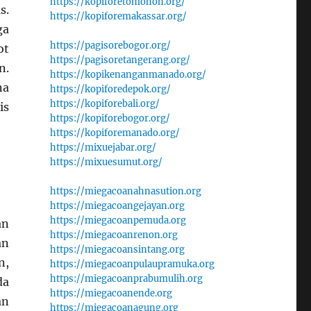
https://kopiforetomohon.org/
s.
https://kopiforemakassar.org/
ga
https://pagisorebogor.org/
ot
https://pagisoretangerang.org/
n.
https://kopikenanganmanado.org/
na
https://kopiforedepok.org/
https://kopiforebali.org/
is
https://kopiforebogor.org/
https://kopiforemanado.org/
https://mixuejabar.org/
https://mixuesumut.org/
https://miegacoanahnasution.org
https://miegacoangejayan.org
https://miegacoanpemuda.org
an
https://miegacoanrenon.org
an
https://miegacoansintang.org
n,
https://miegacoanpulaupramuka.org
https://miegacoanprabumulih.org
da
https://miegacoanende.org
an
https://miegacoanagung.org