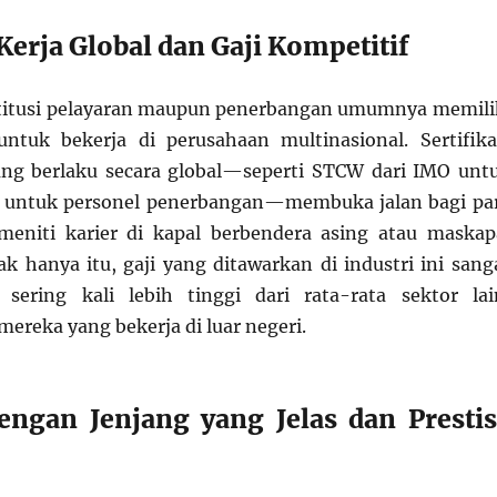
Kerja Global dan Gaji Kompetitif
stitusi pelayaran maupun penerbangan umumnya memili
ntuk bekerja di perusahaan multinasional. Sertifika
ang berlaku secara global—seperti STCW dari IMO unt
O untuk personel penerbangan—membuka jalan bagi pa
 meniti karier di kapal berbendera asing atau maskap
ak hanya itu, gaji yang ditawarkan di industri ini sang
 sering kali lebih tinggi dari rata-rata sektor lai
ereka yang bekerja di luar negeri.
dengan Jenjang yang Jelas dan Presti