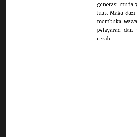
generasi muda 
luas. Maka dari
membuka wawasa
pelayaran dan
cerah.