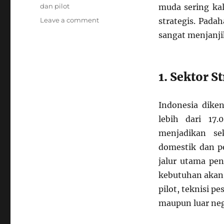
dan pilot
muda sering kal
on
Leave a comment
strategis. Pada
Kenapa
sangat menjanji
Generasi
Muda
Harus
Melirik
1. Sektor 
Dunia
Maritim
dan
Indonesia diken
Aviasi
lebih dari 17.
Sebagai
menjadikan se
Karier
Masa
domestik dan pe
Depan
jalur utama pen
kebutuhan akan t
pilot, teknisi p
maupun luar neg