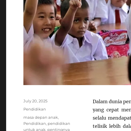
Posted
July 20, 2025
Dalam dunia pen
on
Categories
Pendidikan
yang cepat menj
Tags
masa depan anak
,
selalu mendapatk
Pendidikan
,
pendidikan
telisik lebih d
untuk anak
,
pentingnya