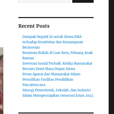
Recent Posts
Dampak Negatif AI untuk Siswa SMA
terhadap Kreativitas dan Kemampuan
Berinovasi
Beasiswa Kuliah di Luar Kota, Peluang Anak
Rantau
Investasi Sosial Terbaik: Ketika Masyarakat
Bersatu Demi Masa Depan Siswa
Peran Aparat dan Masyarakat dalam
Pemulihan Fasilitas Pendidikan
Pascabencana
Sinergi Pemerintah, Sekolah, dan Industri
dalam Mempersiapkan Generasi Emas 2045