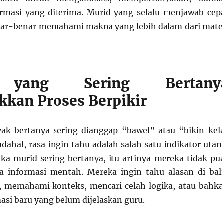
rmasi yang diterima. Murid yang selalu menjawab cep
nar-benar memahami makna yang lebih dalam dari mate
 yang Sering Bertany
kan Proses Berpikir
ak bertanya sering dianggap “bawel” atau “bikin kel
adahal, rasa ingin tahu adalah salah satu indikator uta
ika murid sering bertanya, itu artinya mereka tidak pu
 informasi mentah. Mereka ingin tahu alasan di bal
, memahami konteks, mencari celah logika, atau bahk
asi baru yang belum dijelaskan guru.