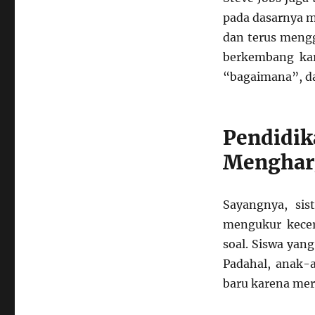
pada dasarnya m
dan terus mengg
berkembang kar
“bagaimana”, d
Pendi
Mengharg
Sayangnya, sis
mengukur kecer
soal. Siswa yan
Padahal, anak-
baru karena me