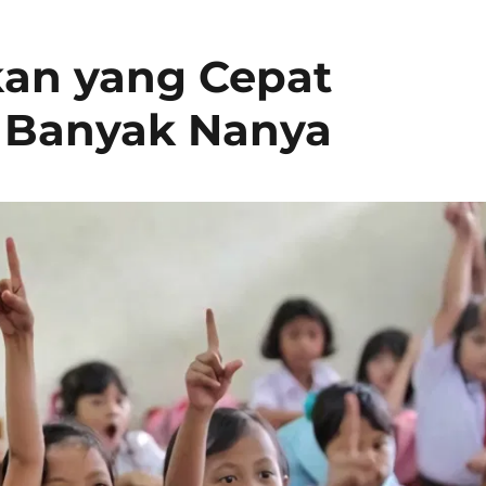
kan yang Cepat
g Banyak Nanya