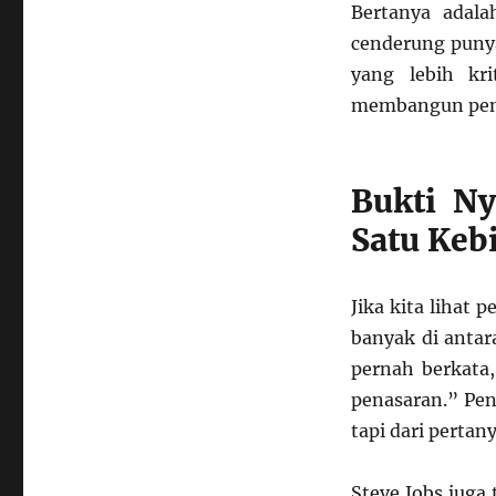
Bertanya adala
cenderung punya
yang lebih kr
membangun pema
Bukti N
Satu Keb
Jika kita lihat
banyak di antar
pernah berkata,
penasaran.” Pen
tapi dari perta
Steve Jobs juga 