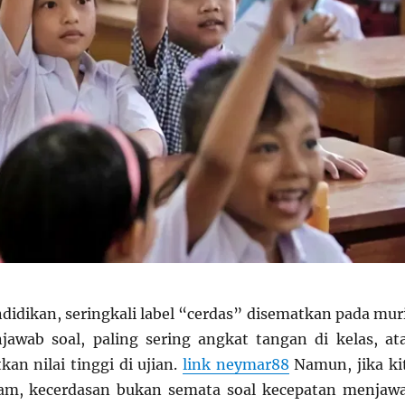
didikan, seringkali label “cerdas” disematkan pada mur
awab soal, paling sering angkat tangan di kelas, at
an nilai tinggi di ujian.
link neymar88
Namun, jika ki
alam, kecerdasan bukan semata soal kecepatan menjaw