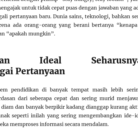
engajak untuk tidak cepat puas dengan jawaban yang a
ali pertanyaan baru. Dunia sains, teknologi, bahkan se
ena ada orang-orang yang berani bertanya “kenapa
an “apakah mungkin”.
dikan Ideal Seharusny
ai Pertanyaan
tem pendidikan di banyak tempat masih lebih seri
dasan dari seberapa cepat dan sering murid menjaw
g diam dan banyak berpikir kadang dianggap kurang akti
anak seperti inilah yang sering mengembangkan ide-i
reka memproses informasi secara mendalam.