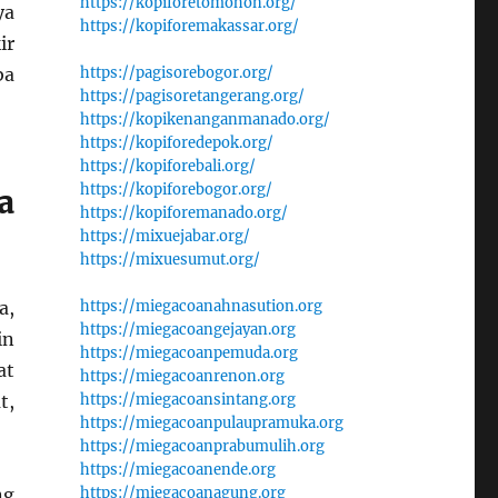
https://kopiforetomohon.org/
ya
https://kopiforemakassar.org/
ir
ba
https://pagisorebogor.org/
https://pagisoretangerang.org/
https://kopikenanganmanado.org/
https://kopiforedepok.org/
https://kopiforebali.org/
https://kopiforebogor.org/
a
https://kopiforemanado.org/
https://mixuejabar.org/
https://mixuesumut.org/
a,
https://miegacoanahnasution.org
https://miegacoangejayan.org
in
https://miegacoanpemuda.org
at
https://miegacoanrenon.org
t,
https://miegacoansintang.org
https://miegacoanpulaupramuka.org
https://miegacoanprabumulih.org
https://miegacoanende.org
ng
https://miegacoanagung.org