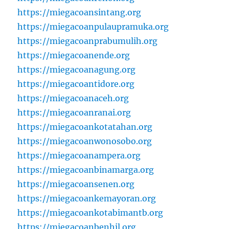
https://miegacoansintang.org
https://miegacoanpulaupramuka.org
https://miegacoanprabumulih.org
https://miegacoanende.org
https://miegacoanagung.org
https://miegacoantidore.org
https://miegacoanaceh.org
https://miegacoanranai.org
https://miegacoankotatahan.org
https://miegacoanwonosobo.org
https://miegacoanampera.org
https://miegacoanbinamarga.org
https://miegacoansenen.org
https://miegacoankemayoran.org
https://miegacoankotabimantb.org
https://miegacoanbenhil.org