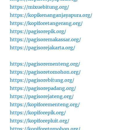
https://mixuebitung.org/
https://kopikenanganjayapura.org/
https://kopiforetangerang.org/
https://pagisorepik.org/
https://pagisoremakassar.org/
https://pagisorejakarta.org/
https://pagisorementeng.org/
https://pagisoretomohon.org/
https://pagisorebitung.org/
https://pagisorepadang.org/
https://pagisorejateng.org/
https://kopiforementeng.org/
https://kopiforepik.org/
https://kopiforepluit.org/
https://kopiforetomohon.org/