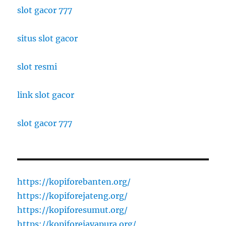
slot gacor 777
situs slot gacor
slot resmi
link slot gacor
slot gacor 777
https://kopiforebanten.org/
https://kopiforejateng.org/
https://kopiforesumut.org/
https://kopiforejayapura.org/