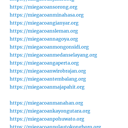
https://miegacoansorong.org
https://miegacoanminahasa.org
https://miegacoangianyar.org
https://miegacoansleman.org
https://miegacoannagoya.org
https://miegacoanmongonsidi.org
https://miegacoanmedanselayang.org
https://miegacoangaperta.org
https://miegacoanwirobrajan.org
https://miegacoantembalang.org
https://miegacoanmajapahit.org
https://miegacoanmanahan.org
https://miegacoankayongutara.org
https://miegacoanpohuwato.org
https://miegacoanpulautokongboro.org