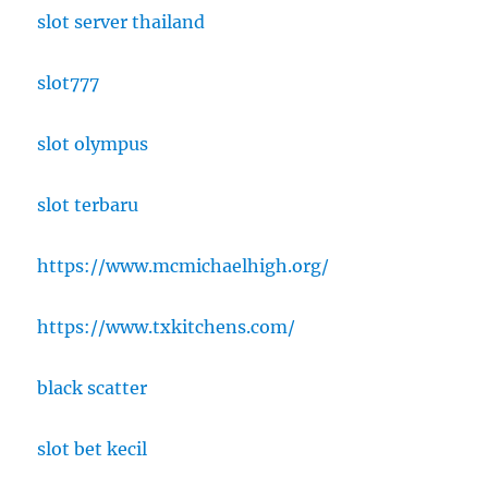
slot server thailand
slot777
slot olympus
slot terbaru
https://www.mcmichaelhigh.org/
https://www.txkitchens.com/
black scatter
slot bet kecil