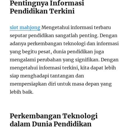
Pentingnya Informasi
Pendidikan Terkini
slot mahjong
Mengetahui informasi terbaru
seputar pendidikan sangatlah penting. Dengan
adanya perkembangan teknologi dan informasi
yang begitu pesat, dunia pendidikan juga
mengalami perubahan yang signifikan. Dengan
mengetahui informasi terkini, kita dapat lebih
siap menghadapi tantangan dan
mempersiapkan diri untuk masa depan yang
lebih baik.
Perkembangan Teknologi
dalam Dunia Pendidikan