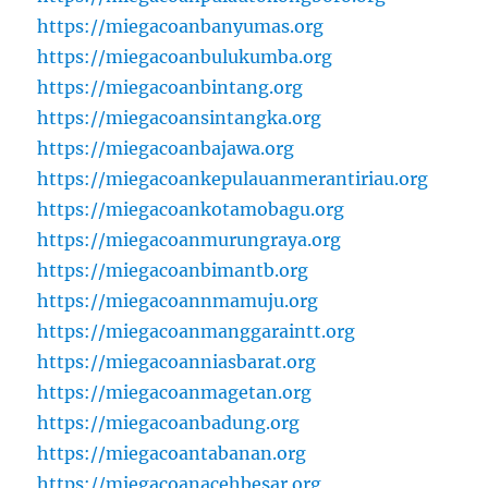
https://miegacoanbanyumas.org
https://miegacoanbulukumba.org
https://miegacoanbintang.org
https://miegacoansintangka.org
https://miegacoanbajawa.org
https://miegacoankepulauanmerantiriau.org
https://miegacoankotamobagu.org
https://miegacoanmurungraya.org
https://miegacoanbimantb.org
https://miegacoannmamuju.org
https://miegacoanmanggaraintt.org
https://miegacoanniasbarat.org
https://miegacoanmagetan.org
https://miegacoanbadung.org
https://miegacoantabanan.org
https://miegacoanacehbesar.org