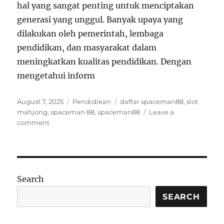
hal yang sangat penting untuk menciptakan
generasi yang unggul. Banyak upaya yang
dilakukan oleh pemerintah, lembaga
pendidikan, dan masyarakat dalam
meningkatkan kualitas pendidikan. Dengan
mengetahui inform
Posted
Categories
Tags
August 7, 2025
Pendidikan
daftar spaceman88
,
slot
on
mahjong
,
spaceman 88
,
spaceman88
Leave a
on
comment
Pembaruan
terkini
dalam
Dunia
Pendidikan
Search
SEARCH