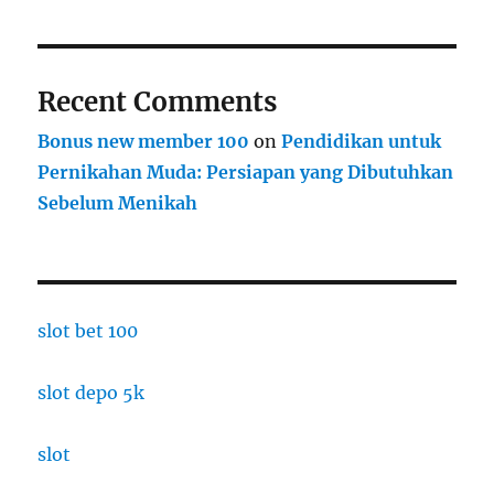
Recent Comments
Bonus new member 100
on
Pendidikan untuk
Pernikahan Muda: Persiapan yang Dibutuhkan
Sebelum Menikah
slot bet 100
slot depo 5k
slot