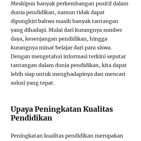
Meskipun banyak perkembangan positif dalam
dunia pendidikan, namun tidak dapat
dipungkiri bahwa masih banyak tantangan
yang dihadapi. Mulai dari kurangnya sumber
daya, kesenjangan pendidikan, hingga
kurangnya minat belajar dari para siswa.
Dengan mengetahui informasi terkini seputar
tantangan dalam dunia pendidikan, kita dapat
lebih siap untuk menghadapinya dan mencari
solusi yang tepat.
Upaya Peningkatan Kualitas
Pendidikan
Peningkatan kualitas pendidikan merupakan