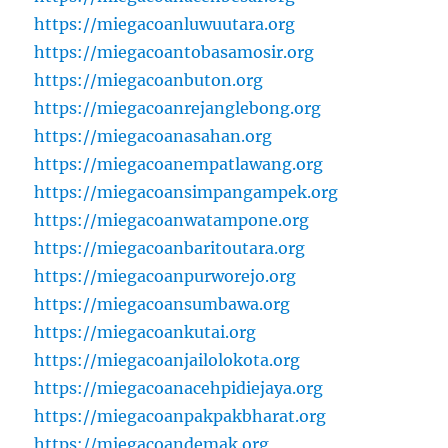
https://miegacoanluwuutara.org
https://miegacoantobasamosir.org
https://miegacoanbuton.org
https://miegacoanrejanglebong.org
https://miegacoanasahan.org
https://miegacoanempatlawang.org
https://miegacoansimpangampek.org
https://miegacoanwatampone.org
https://miegacoanbaritoutara.org
https://miegacoanpurworejo.org
https://miegacoansumbawa.org
https://miegacoankutai.org
https://miegacoanjailolokota.org
https://miegacoanacehpidiejaya.org
https://miegacoanpakpakbharat.org
https://miegacoandemak.org