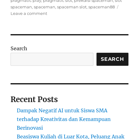
pragmatic play
,
pragmatic slot
,
prekdisi spaceman
,
slot
spaceman
,
spaceman
,
spaceman slot
,
spaceman88
on
Leave a comment
Panduan
Lengkap
Pendidikan
Terkini
Search
SEARCH
Recent Posts
Dampak Negatif AI untuk Siswa SMA
terhadap Kreativitas dan Kemampuan
Berinovasi
Beasiswa Kuliah di Luar Kota, Peluang Anak