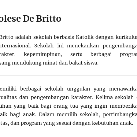
lese De Britto
ritto adalah sekolah berbasis Katolik dengan kurikul
internasional. Sekolah ini menekankan pengembang
rakter, kepemimpinan, serta berbagai progr
 yang mendukung minat dan bakat siswa.
emiliki berbagai sekolah unggulan yang menawark
kualitas dan pengembangan karakter. Kelima sekolah 
ilihan yang baik bagi orang tua yang ingin memberik
baik bagi anak. Dalam memilih sekolah, pertimbangk
ilitas, dan program yang sesuai dengan kebutuhan anak.