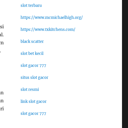
slot terbaru
https://www.mcmichaelhigh.org/
si
https://www.txkitchens.com/
l.
black scatter
am
.
slot bet kecil
slot gacor 777
situs slot gacor
slot resmi
an
an
link slot gacor
ri
slot gacor 777