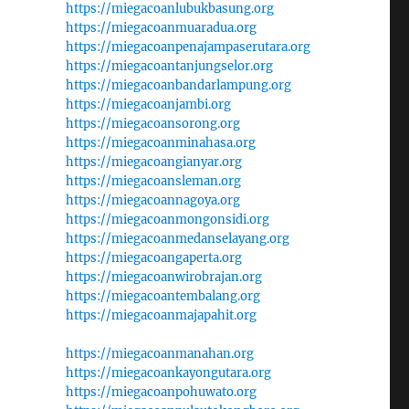
https://miegacoanlubukbasung.org
https://miegacoanmuaradua.org
https://miegacoanpenajampaserutara.org
https://miegacoantanjungselor.org
https://miegacoanbandarlampung.org
https://miegacoanjambi.org
https://miegacoansorong.org
https://miegacoanminahasa.org
https://miegacoangianyar.org
https://miegacoansleman.org
https://miegacoannagoya.org
https://miegacoanmongonsidi.org
https://miegacoanmedanselayang.org
https://miegacoangaperta.org
https://miegacoanwirobrajan.org
https://miegacoantembalang.org
https://miegacoanmajapahit.org
https://miegacoanmanahan.org
https://miegacoankayongutara.org
https://miegacoanpohuwato.org