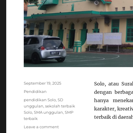
Posted
September 19, 2025
Solo, atau Sura
on
Categories
Pendidikan
dengan berbagai
Tags
pendidikan Solo
,
SD
hanya menekan
unggulan
,
sekolah terbaik
karakter, kreati
Solo
,
SMA unggulan
,
SMP
terbaik di daera
terbaik
on
Leave a comment
5