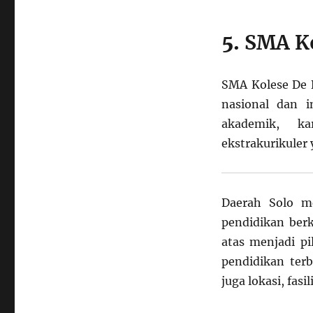
5.
SMA Ko
SMA Kolese De B
nasional dan 
akademik, ka
ekstrakurikuler
Daerah Solo m
pendidikan ber
atas menjadi p
pendidikan ter
juga lokasi, fas