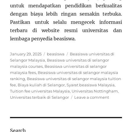
untuk mendapatkan pendidikan berkualitas
dengan biaya lebih ringan semakin terbuka.
Pastikan untuk selalu mengecek informasi
terbaru di website resmi universitas dan
lembaga penyedia beasiswa.
Posted
Categories
Tags
January 29, 2025
beasiswa
Beasiswa universitas di
on
Selangor Malaysia
,
Beasiswa universitas di selangor
malaysia courses
,
Beasiswa universitas di selangor
malaysia fees
,
Beasiswa universitas di selangor malaysia
ranking
,
Beasiswa universitas di selangor malaysia tuition
fee
,
Biaya kuliah di Selangor
,
Syarat beasiswa Malaysia
,
Tuition fee universitas Malaysia
,
Universitas Nottingham
,
on
Universitas terbaik di Selangor
Leave a comment
Beasiswa
Universitas
di
Selangor
Malaysia
Search