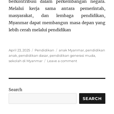
berkontribusi dalam perkembangan negara.
Melalui kerja sama antara pemerintah,
masyarakat, dan lembaga pendidikan,
Myanmar dapat membangun masa depan yang
lebih cerah melalui pendidikan
Posted
Categories
Tags
April 23, 2025
Pendidikan
anak Myanmar
,
pendidikan
on
anak
,
pendidikan dasar
,
pendidikan generasi muda
,
on
sekolah di Myanmar
Leave a comment
Pendidikan
Anak
di
Myanmar:
Membangun
Search
Generasi
Penerus
SEARCH