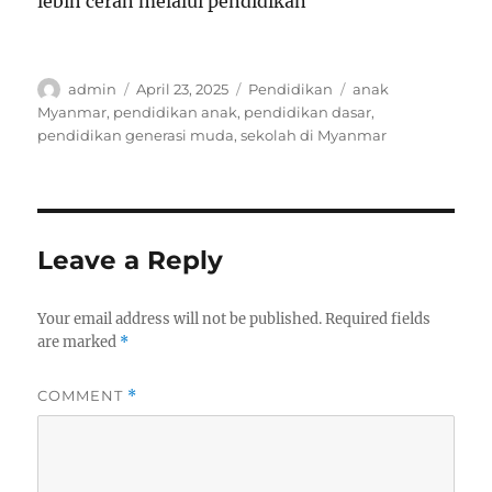
lebih cerah melalui pendidikan
Author
Posted
Categories
Tags
admin
April 23, 2025
Pendidikan
anak
on
Myanmar
,
pendidikan anak
,
pendidikan dasar
,
pendidikan generasi muda
,
sekolah di Myanmar
Leave a Reply
Your email address will not be published.
Required fields
are marked
*
COMMENT
*