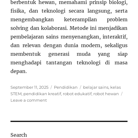
berbentuk hewan, memahami prinsip biologi,
fisika, dan teknologi secara langsung, serta
mengembangkan keterampilan problem
solving dan kolaborasi. Metode ini menjadikan
pembelajaran sains menyenangkan, interaktif,
dan relevan dengan dunia modern, sekaligus
membentuk generasi muda yang siap
menghadapi tantangan teknologi di masa
depan.
Posted
Categories
Tags
September 11, 2025
Pendidikan
belajar sains
,
kelas
on
STEM
,
pendidikan kreatif
,
robot edukatif
,
robot hewan
on
Leave a comment
Kelas
Robot
Hewan:
Membuat
Pet
Search