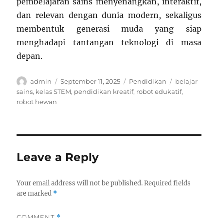
pembelajaran sains menyenangkan, interaktif,
dan relevan dengan dunia modern, sekaligus
membentuk generasi muda yang siap
menghadapi tantangan teknologi di masa
depan.
Author
Posted
Categories
Tags
admin
September 11, 2025
Pendidikan
belajar
on
sains
,
kelas STEM
,
pendidikan kreatif
,
robot edukatif
,
robot hewan
Leave a Reply
Your email address will not be published.
Required fields
are marked
*
COMMENT
*