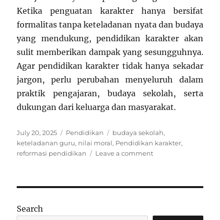
Ketika penguatan karakter hanya bersifat
formalitas tanpa keteladanan nyata dan budaya
yang mendukung, pendidikan karakter akan
sulit memberikan dampak yang sesungguhnya.
Agar pendidikan karakter tidak hanya sekadar
jargon, perlu perubahan menyeluruh dalam
praktik pengajaran, budaya sekolah, serta
dukungan dari keluarga dan masyarakat.
Posted
Categories
Tags
July 20, 2025
Pendidikan
budaya sekolah
,
on
keteladanan guru
,
nilai moral
,
Pendidikan karakter
,
on
reformasi pendidikan
Leave a comment
Pendidikan
Karakter:
Hanya
Slogan
atau
Search
Sudah