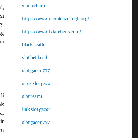
slot terbaru
i,
si
https://www.mcmichaelhigh.org/
g:
https://www.txkitchens.com/
ng
pa
black scatter
slot bet kecil
slot gacor 777
situs slot gacor
di
slot resmi
ak
link slot gacor
a.
ir
slot gacor 777
am