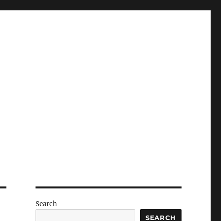
Search
SEARCH