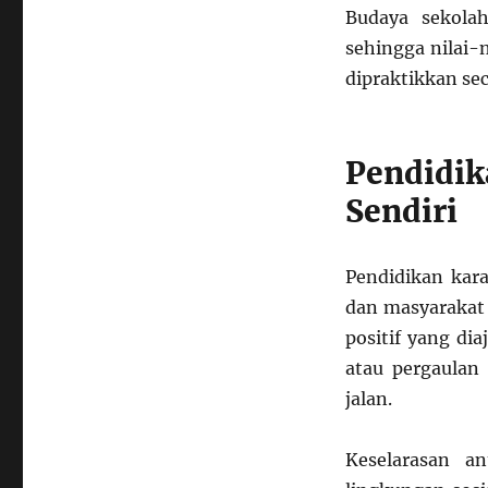
Budaya sekola
sehingga nilai-ni
dipraktikkan sec
Pendidik
Sendiri
Pendidikan kar
dan masyarakat 
positif yang di
atau pergaulan
jalan.
Keselarasan an