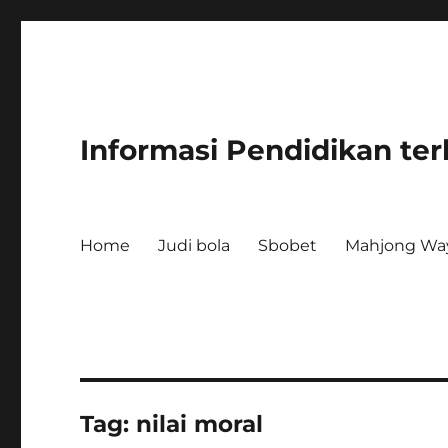
Informasi Pendidikan ter
Home
Judi bola
Sbobet
Mahjong Wa
Tag:
nilai moral