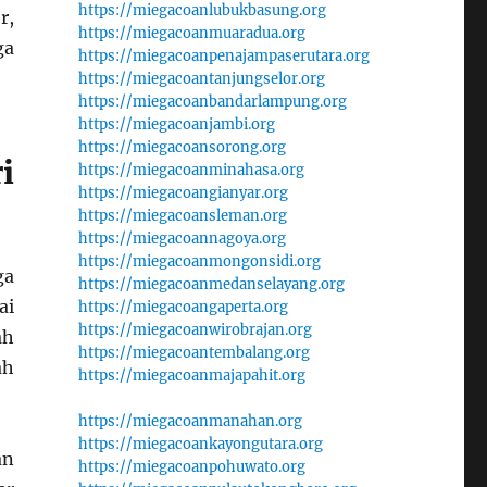
https://miegacoanlubukbasung.org
r,
https://miegacoanmuaradua.org
ga
https://miegacoanpenajampaserutara.org
https://miegacoantanjungselor.org
https://miegacoanbandarlampung.org
https://miegacoanjambi.org
https://miegacoansorong.org
i
https://miegacoanminahasa.org
https://miegacoangianyar.org
https://miegacoansleman.org
https://miegacoannagoya.org
https://miegacoanmongonsidi.org
ga
https://miegacoanmedanselayang.org
ai
https://miegacoangaperta.org
https://miegacoanwirobrajan.org
ah
https://miegacoantembalang.org
ah
https://miegacoanmajapahit.org
https://miegacoanmanahan.org
https://miegacoankayongutara.org
an
https://miegacoanpohuwato.org