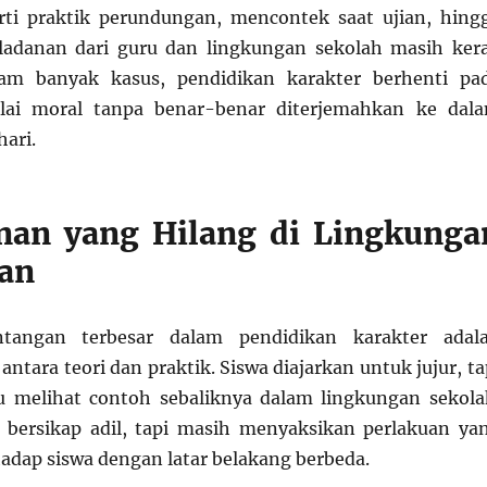
ti praktik perundungan, mencontek saat ujian, hing
ladanan dari guru dan lingkungan sekolah masih ker
am banyak kasus, pendidikan karakter berhenti pa
nilai moral tanpa benar-benar diterjemahkan ke dal
hari.
nan yang Hilang di Lingkunga
an
ntangan terbesar dalam pendidikan karakter adal
antara teori dan praktik. Siswa diajarkan untuk jujur, ta
u melihat contoh sebaliknya dalam lingkungan sekola
 bersikap adil, tapi masih menyaksikan perlakuan ya
hadap siswa dengan latar belakang berbeda.