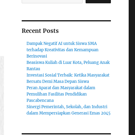
Recent Posts
Dampak Negatif AI untuk Siswa SMA
terhadap Kreativitas dan Kemampuan
Berinovasi
Beasiswa Kuliah di Luar Kota, Peluang Anak
Rantau
Investasi Sosial Terbaik: Ketika Masyarakat
Bersatu Demi Masa Depan Siswa
Peran Aparat dan Masyarakat dalam
Pemulihan Fasilitas Pendidikan
Pascabencana
Sinergi Pemerintah, Sekolah, dan Industri
dalam Mempersiapkan Generasi Emas 2045