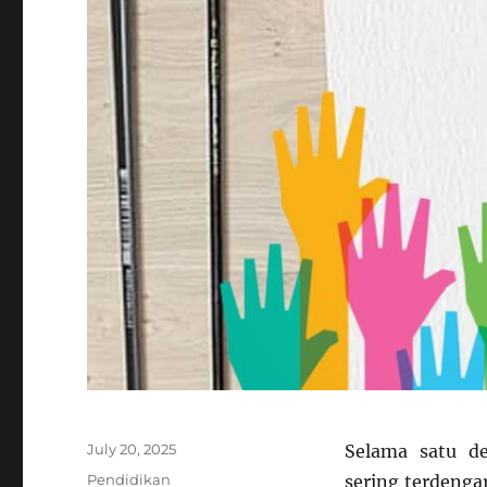
Posted
July 20, 2025
Selama satu de
on
Categories
Pendidikan
sering terdenga