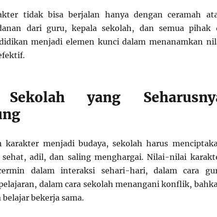
akter tidak bisa berjalan hanya dengan ceramah at
adanan dari guru, kepala sekolah, dan semua pihak 
didikan menjadi elemen kunci dalam menanamkan nil
fektif.
 Sekolah yang Seharusny
ung
n karakter menjadi budaya, sekolah harus menciptak
sehat, adil, dan saling menghargai. Nilai-nilai karakt
cermin dalam interaksi sehari-hari, dalam cara gu
lajaran, dalam cara sekolah menangani konflik, bahk
 belajar bekerja sama.