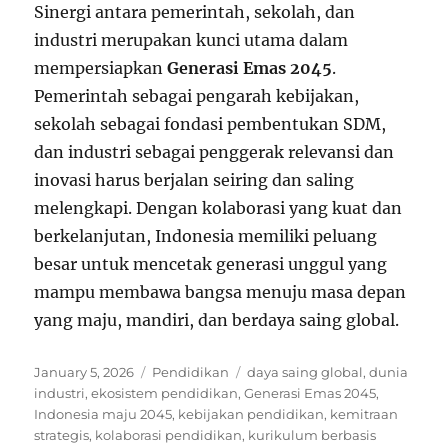
Sinergi antara pemerintah, sekolah, dan
industri merupakan kunci utama dalam
mempersiapkan
Generasi Emas 2045
.
Pemerintah sebagai pengarah kebijakan,
sekolah sebagai fondasi pembentukan SDM,
dan industri sebagai penggerak relevansi dan
inovasi harus berjalan seiring dan saling
melengkapi. Dengan kolaborasi yang kuat dan
berkelanjutan, Indonesia memiliki peluang
besar untuk mencetak generasi unggul yang
mampu membawa bangsa menuju masa depan
yang maju, mandiri, dan berdaya saing global.
Posted
Categories
Tags
January 5, 2026
Pendidikan
daya saing global
,
dunia
on
industri
,
ekosistem pendidikan
,
Generasi Emas 2045
,
Indonesia maju 2045
,
kebijakan pendidikan
,
kemitraan
strategis
,
kolaborasi pendidikan
,
kurikulum berbasis