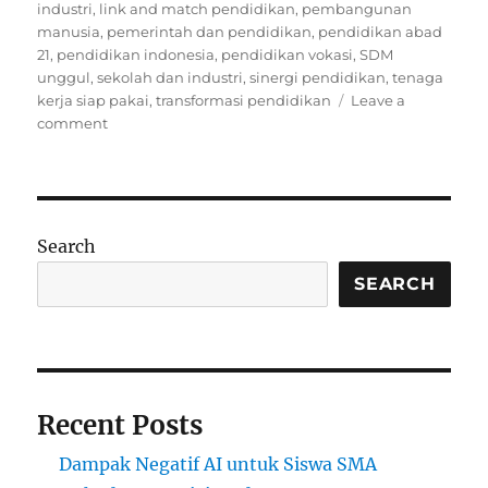
industri
,
link and match pendidikan
,
pembangunan
manusia
,
pemerintah dan pendidikan
,
pendidikan abad
21
,
pendidikan indonesia
,
pendidikan vokasi
,
SDM
unggul
,
sekolah dan industri
,
sinergi pendidikan
,
tenaga
kerja siap pakai
,
transformasi pendidikan
Leave a
on
comment
Sinergi
Pemerintah,
Sekolah,
dan
Industri
Search
dalam
Mempersiapkan
SEARCH
Generasi
Emas
2045
Recent Posts
Dampak Negatif AI untuk Siswa SMA