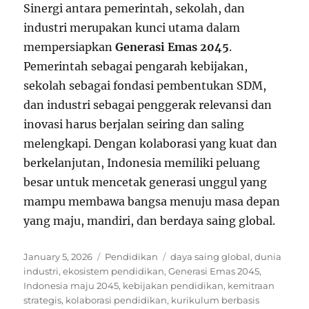
Sinergi antara pemerintah, sekolah, dan
industri merupakan kunci utama dalam
mempersiapkan
Generasi Emas 2045
.
Pemerintah sebagai pengarah kebijakan,
sekolah sebagai fondasi pembentukan SDM,
dan industri sebagai penggerak relevansi dan
inovasi harus berjalan seiring dan saling
melengkapi. Dengan kolaborasi yang kuat dan
berkelanjutan, Indonesia memiliki peluang
besar untuk mencetak generasi unggul yang
mampu membawa bangsa menuju masa depan
yang maju, mandiri, dan berdaya saing global.
Posted
Categories
Tags
January 5, 2026
Pendidikan
daya saing global
,
dunia
on
industri
,
ekosistem pendidikan
,
Generasi Emas 2045
,
Indonesia maju 2045
,
kebijakan pendidikan
,
kemitraan
strategis
,
kolaborasi pendidikan
,
kurikulum berbasis