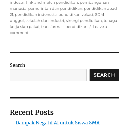
industri
,
link and match pendidikan
,
pembangunan
manusia
,
pemerintah dan pendidikan
,
pendidikan abad
21
,
pendidikan indonesia
,
pendidikan vokasi
,
SDM
unggul
,
sekolah dan industri
,
sinergi pendidikan
,
tenaga
kerja siap pakai
,
transformasi pendidikan
Leave a
on
comment
Sinergi
Pemerintah,
Sekolah,
dan
Industri
Search
dalam
Mempersiapkan
SEARCH
Generasi
Emas
2045
Recent Posts
Dampak Negatif AI untuk Siswa SMA