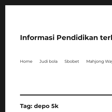
Informasi Pendidikan ter
Home
Judi bola
Sbobet
Mahjong Wa
Tag:
depo 5k