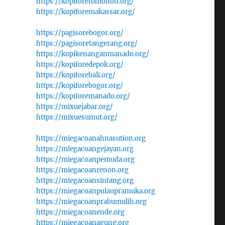
https://kopiforetomohon.org/
https://kopiforemakassar.org/
https://pagisorebogor.org/
https://pagisoretangerang.org/
https://kopikenanganmanado.org/
https://kopiforedepok.org/
https://kopiforebali.org/
https://kopiforebogor.org/
https://kopiforemanado.org/
https://mixuejabar.org/
https://mixuesumut.org/
https://miegacoanahnasution.org
https://miegacoangejayan.org
https://miegacoanpemuda.org
https://miegacoanrenon.org
https://miegacoansintang.org
https://miegacoanpulaupramuka.org
https://miegacoanprabumulih.org
https://miegacoanende.org
https://miegacoanagung.org