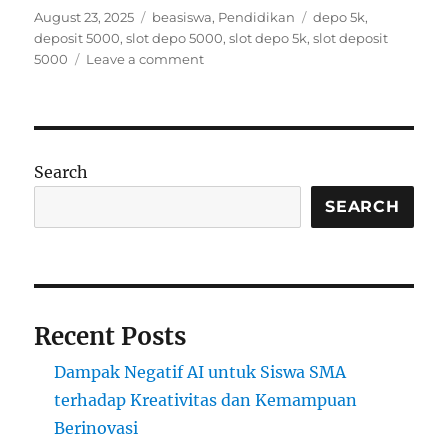
Posted
Categories
Tags
August 23, 2025
beasiswa
,
Pendidikan
depo 5k
,
on
deposit 5000
,
slot depo 5000
,
slot depo 5k
,
slot deposit
on
5000
Leave a comment
Update
Besisiwa
Terkini
Tahun
Ini:
Search
Kesempatan
Emas
SEARCH
untuk
Pengembangan
Diri
Recent Posts
Dampak Negatif AI untuk Siswa SMA
terhadap Kreativitas dan Kemampuan
Berinovasi