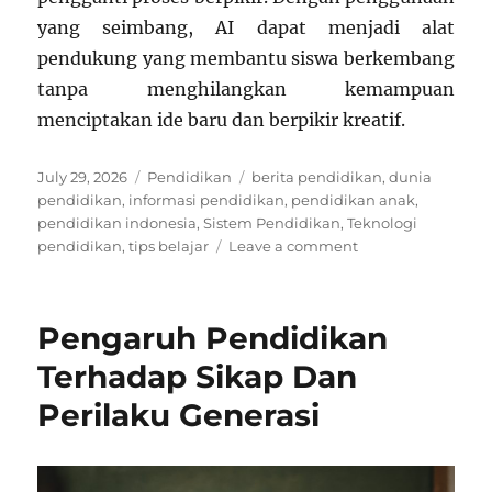
yang seimbang, AI dapat menjadi alat
pendukung yang membantu siswa berkembang
tanpa menghilangkan kemampuan
menciptakan ide baru dan berpikir kreatif.
Posted
Categories
Tags
July 29, 2026
Pendidikan
berita pendidikan
,
dunia
on
pendidikan
,
informasi pendidikan
,
pendidikan anak
,
pendidikan indonesia
,
Sistem Pendidikan
,
Teknologi
on
pendidikan
,
tips belajar
Leave a comment
Dampak
Negatif
AI
Pengaruh Pendidikan
untuk
Siswa
Terhadap Sikap Dan
SMA
Perilaku Generasi
terhadap
Kreativitas
dan
Kemampuan