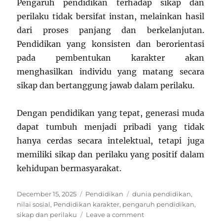
Pengaruh pendidikan terhadap sikap dan
perilaku tidak bersifat instan, melainkan hasil
dari proses panjang dan berkelanjutan.
Pendidikan yang konsisten dan berorientasi
pada pembentukan karakter akan
menghasilkan individu yang matang secara
sikap dan bertanggung jawab dalam perilaku.
Dengan pendidikan yang tepat, generasi muda
dapat tumbuh menjadi pribadi yang tidak
hanya cerdas secara intelektual, tetapi juga
memiliki sikap dan perilaku yang positif dalam
kehidupan bermasyarakat.
Posted
Categories
Tags
December 15, 2025
Pendidikan
dunia pendidikan
,
on
nilai sosial
,
Pendidikan karakter
,
pengaruh pendidikan
,
on
sikap dan perilaku
Leave a comment