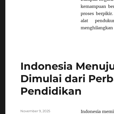
kemampuan beri
proses berpiki
alat penduk
menghilangkan k
Indonesia Menuju
Dimulai dari Per
Pendidikan
Posted
November 9, 2025
Indonesia memil