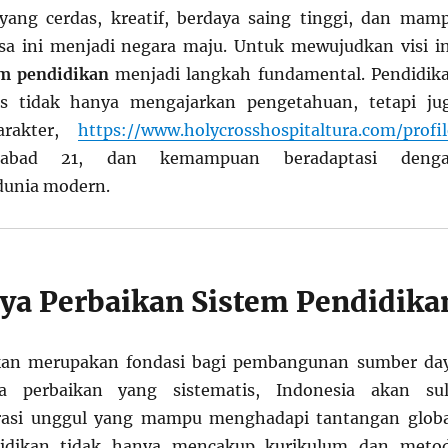
yang cerdas, kreatif, berdaya saing tinggi, dan mam
 ini menjadi negara maju. Untuk mewujudkan visi in
em pendidikan
menjadi langkah fundamental. Pendidik
as tidak hanya mengajarkan pengetahuan, tetapi ju
arakter,
https://www.holycrosshospitaltura.com/profil
n abad 21, dan kemampuan beradaptasi deng
unia modern.
ya Perbaikan Sistem Pendidika
kan merupakan fondasi bagi pembangunan sumber da
a perbaikan yang sistematis, Indonesia akan sul
asi unggul yang mampu menghadapi tantangan globa
didikan tidak hanya mencakup kurikulum dan meto