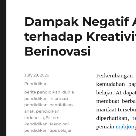
Dampak Negatif 
terhadap Kreati
Berinovasi
Posted
July 29, 2026
Perkembangan te
on
Categories
Pendidikan
kemudahan bag
Tags
berita pendidikan
,
dunia
belajar. AI dap
pendidikan
,
informasi
membuat berbag
pendidikan
,
pendidikan
manfaat tersebu
anak
,
pendidikan
indonesia
,
Sistem
diperhatikan, 
Pendidikan
,
Teknologi
pemain
mahjong
pendidikan
,
tips belajar