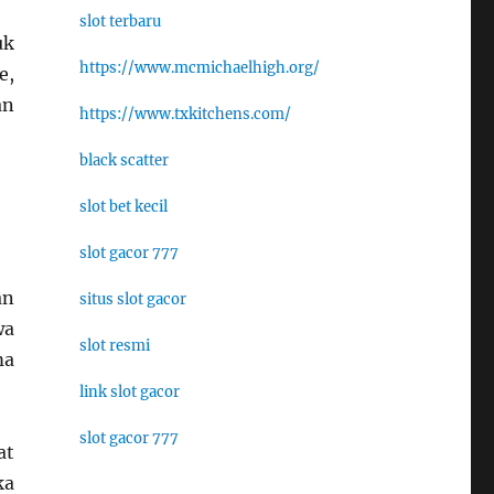
slot terbaru
uk
https://www.mcmichaelhigh.org/
e,
an
https://www.txkitchens.com/
black scatter
slot bet kecil
slot gacor 777
an
situs slot gacor
wa
slot resmi
ma
link slot gacor
slot gacor 777
at
ka