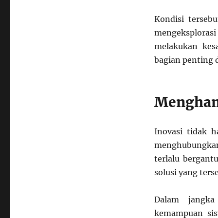
Kondisi terseb
mengeksploras
melakukan kes
bagian penting d
Mengham
Inovasi tidak 
menghubungkan b
terlalu bergant
solusi yang ter
Dalam jangka
kemampuan sis