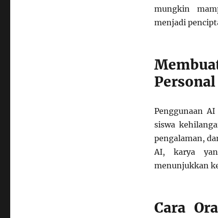
mungkin mampu
menjadi pencipt
Membuat
Personal
Penggunaan AI 
siswa kehilanga
pengalaman, dan
AI, karya yan
menunjukkan ke
Cara Or