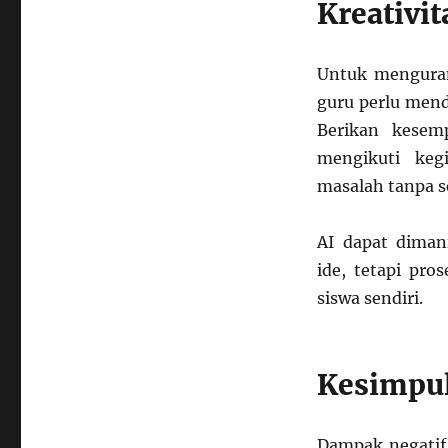
Kreativi
Untuk menguran
guru perlu mend
Berikan kesem
mengikuti keg
masalah tanpa s
AI dapat diman
ide, tetapi pro
siswa sendiri.
Kesimpu
Dampak negatif