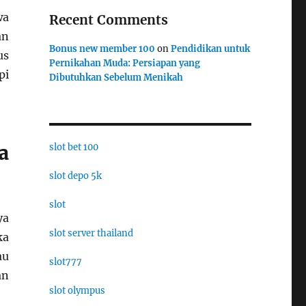
wa
Recent Comments
an
Bonus new member 100
on
Pendidikan untuk
us
Pernikahan Muda: Persiapan yang
pi
Dibutuhkan Sebelum Menikah
a
slot bet 100
slot depo 5k
slot
ya
slot server thailand
ka
au
slot777
an
slot olympus