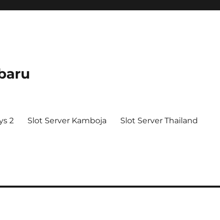
baru
ys 2
Slot Server Kamboja
Slot Server Thailand