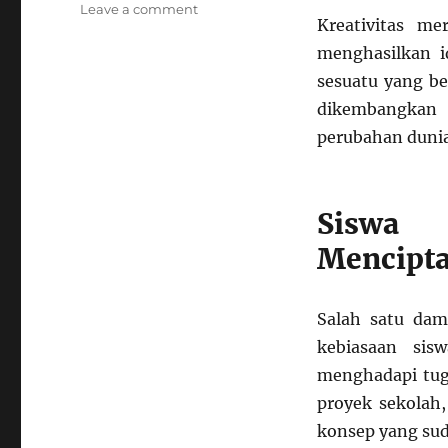
on
Leave a comment
Kreativitas m
Dampak
Negatif
menghasilkan i
AI
sesuatu yang be
untuk
dikembangkan 
Siswa
SMA
perubahan dunia
terhadap
Kreativitas
dan
Siswa 
Kemampuan
Berinovasi
Mencipta
Salah satu dam
kebiasaan sis
menghadapi tuga
proyek sekolah
konsep yang sud