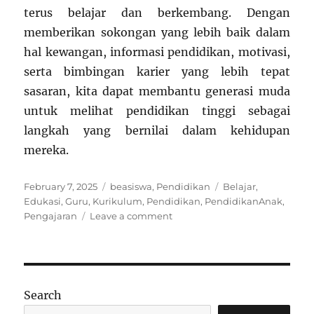
terus belajar dan berkembang. Dengan
memberikan sokongan yang lebih baik dalam
hal kewangan, informasi pendidikan, motivasi,
serta bimbingan karier yang lebih tepat
sasaran, kita dapat membantu generasi muda
untuk melihat pendidikan tinggi sebagai
langkah yang bernilai dalam kehidupan
mereka.
Posted
Categories
Tags
February 7, 2025
beasiswa
,
Pendidikan
Belajar
,
on
Edukasi
,
Guru
,
Kurikulum
,
Pendidikan
,
PendidikanAnak
,
on
Pengajaran
Leave a comment
Mengapa
Pelajar
Lepasan
SPM
Tidak
Search
Melanjutkan