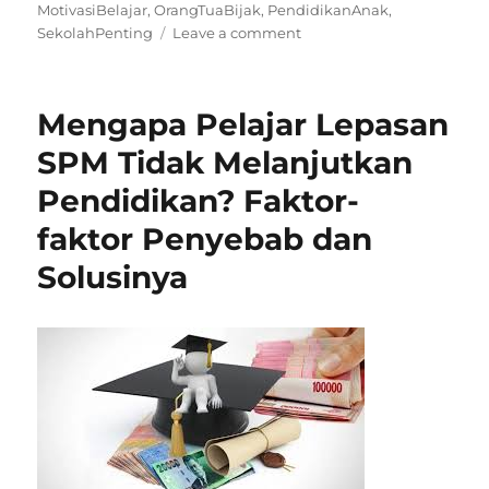
on
MotivasiBelajar
,
OrangTuaBijak
,
PendidikanAnak
,
on
SekolahPenting
Leave a comment
Cara
Orang
Tua
Mengapa Pelajar Lepasan
Menanamkan
Semangat
SPM Tidak Melanjutkan
Belajar
Pendidikan? Faktor-
Anak
faktor Penyebab dan
Solusinya