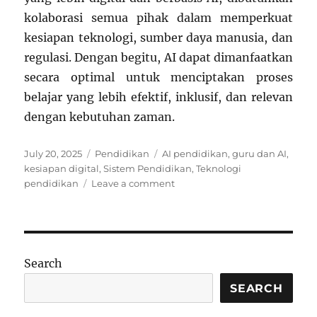
kolaborasi semua pihak dalam memperkuat
kesiapan teknologi, sumber daya manusia, dan
regulasi. Dengan begitu, AI dapat dimanfaatkan
secara optimal untuk menciptakan proses
belajar yang lebih efektif, inklusif, dan relevan
dengan kebutuhan zaman.
Posted
Categories
Tags
July 20, 2025
Pendidikan
AI pendidikan
,
guru dan AI
,
on
kesiapan digital
,
Sistem Pendidikan
,
Teknologi
on
pendidikan
Leave a comment
Mengapa
Sistem
Pendidikan
Belum
Siap
Search
Hadapi
AI?
SEARCH