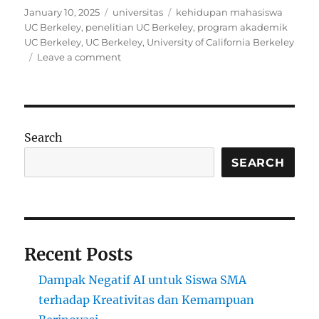
Posted
Categories
Tags
January 10, 2025
universitas
kehidupan mahasiswa
on
UC Berkeley
,
penelitian UC Berkeley
,
program akademik
UC Berkeley
,
UC Berkeley
,
University of California Berkeley
on
Leave a comment
UC
Berkeley:
Pusat
Inovasi
dan
Search
Penelitian
Berkualitas
SEARCH
Tinggi
Recent Posts
Dampak Negatif AI untuk Siswa SMA
terhadap Kreativitas dan Kemampuan