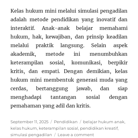
Kelas hukum mini melalui simulasi pengadilan
adalah metode pendidikan yang inovatif dan
interaktif. Anak-anak belajar memahami
hukum, hak, kewajiban, dan prinsip keadilan
melalui praktik langsung. Selain aspek
akademik, metode ini menumbuhkan
keterampilan sosial, komunikasi, berpikir
kritis, dan empati. Dengan demikian, kelas
hukum mini membentuk generasi muda yang
cerdas, bertanggung jawab, dan siap
menghadapi tantangan sosial dengan
pemahaman yang adil dan kritis.
Posted
Categories
Tags
September 11, 2025
Pendidikan
belajar hukum anak
,
on
kelas hukum
,
keterampilan sosial
,
pendidikan kreatif
,
on
simulasi pengadilan
Leave a comment