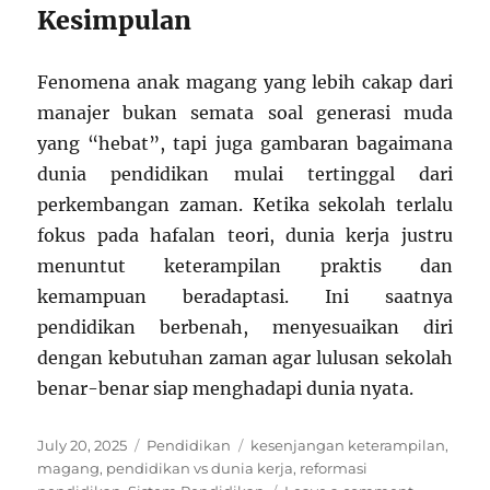
Kesimpulan
Fenomena anak magang yang lebih cakap dari
manajer bukan semata soal generasi muda
yang “hebat”, tapi juga gambaran bagaimana
dunia pendidikan mulai tertinggal dari
perkembangan zaman. Ketika sekolah terlalu
fokus pada hafalan teori, dunia kerja justru
menuntut keterampilan praktis dan
kemampuan beradaptasi. Ini saatnya
pendidikan berbenah, menyesuaikan diri
dengan kebutuhan zaman agar lulusan sekolah
benar-benar siap menghadapi dunia nyata.
Posted
Categories
Tags
July 20, 2025
Pendidikan
kesenjangan keterampilan
,
on
magang
,
pendidikan vs dunia kerja
,
reformasi
on