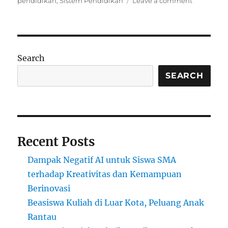
pendidikan
,
Sistem Pendidikan
Leave a comment
Anak
Magang
Lebih
Jago
dari
Search
Manajer?
Sekolah
SEARCH
Ketinggal
Zaman?
Recent Posts
Dampak Negatif AI untuk Siswa SMA
terhadap Kreativitas dan Kemampuan
Berinovasi
Beasiswa Kuliah di Luar Kota, Peluang Anak
Rantau