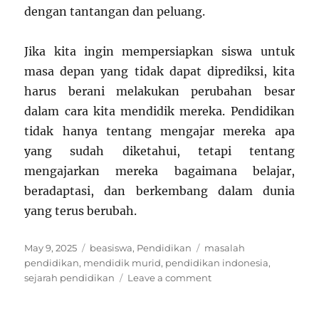
dengan tantangan dan peluang.
Jika kita ingin mempersiapkan siswa untuk
masa depan yang tidak dapat diprediksi, kita
harus berani melakukan perubahan besar
dalam cara kita mendidik mereka. Pendidikan
tidak hanya tentang mengajar mereka apa
yang sudah diketahui, tetapi tentang
mengajarkan mereka bagaimana belajar,
beradaptasi, dan berkembang dalam dunia
yang terus berubah.
Posted
Categories
Tags
May 9, 2025
beasiswa
,
Pendidikan
masalah
on
pendidikan
,
mendidik murid
,
pendidikan indonesia
,
on
sejarah pendidikan
Leave a comment
Proses
Pendidikan