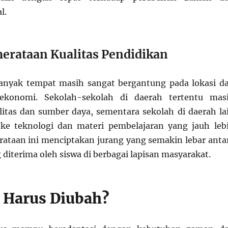
l.
erataan Kualitas Pendidikan
banyak tempat masih sangat bergantung pada lokasi d
 ekonomi. Sekolah-sekolah di daerah tertentu mas
litas dan sumber daya, sementara sekolah di daerah la
 ke teknologi dan materi pembelajaran yang jauh leb
rataan ini menciptakan jurang yang semakin lebar anta
diterima oleh siswa di berbagai lapisan masyarakat.
 Harus Diubah?