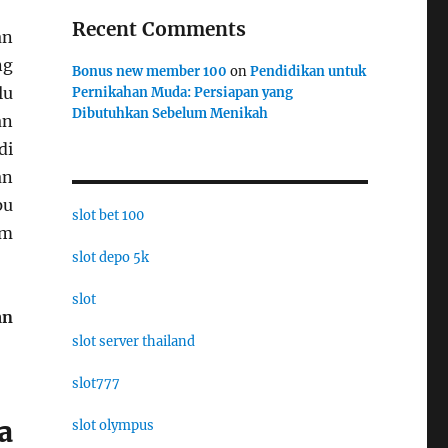
Recent Comments
an
ng
Bonus new member 100
on
Pendidikan untuk
lu
Pernikahan Muda: Persiapan yang
Dibutuhkan Sebelum Menikah
an
di
an
pu
slot bet 100
am
slot depo 5k
slot
an
slot server thailand
slot777
a
slot olympus