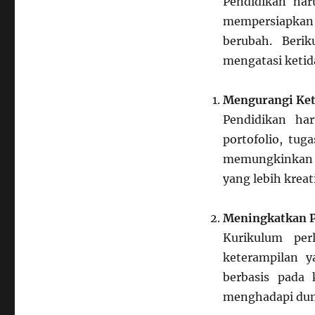
Pendidikan ha
mempersiapkan
berubah. Beri
mengatasi ketid
Mengurangi Ket
Pendidikan har
portofolio, tug
memungkinkan 
yang lebih kreat
Meningkatkan P
Kurikulum per
keterampilan y
berbasis pada 
menghadapi duni