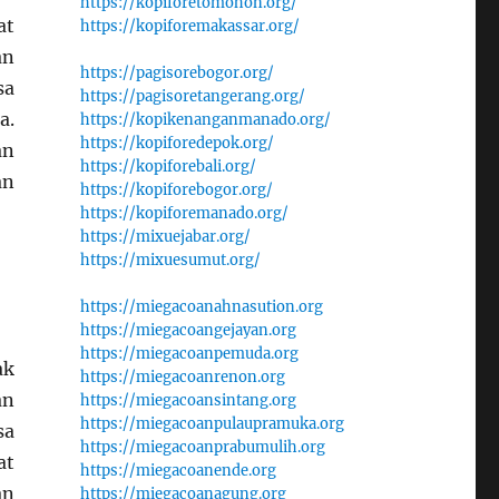
https://kopiforetomohon.org/
at
https://kopiforemakassar.org/
an
https://pagisorebogor.org/
sa
https://pagisoretangerang.org/
a.
https://kopikenanganmanado.org/
https://kopiforedepok.org/
an
https://kopiforebali.org/
an
https://kopiforebogor.org/
https://kopiforemanado.org/
https://mixuejabar.org/
https://mixuesumut.org/
https://miegacoanahnasution.org
https://miegacoangejayan.org
https://miegacoanpemuda.org
ak
https://miegacoanrenon.org
an
https://miegacoansintang.org
https://miegacoanpulaupramuka.org
sa
https://miegacoanprabumulih.org
at
https://miegacoanende.org
an
https://miegacoanagung.org