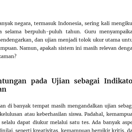
anyak negara, termasuk Indonesia, sering kali mengiku
a selama berpuluh-puluh tahun. Guru menyampaik
endengarkan, dan ujian menjadi tolok ukur utama unt
puan. Namun, apakah sistem ini masih relevan deng
zaman?
ntungan pada Ujian sebagai Indikato
an
kan di banyak tempat masih mengandalkan ujian sebag
kelulusan atau keberhasilan siswa. Padahal, kemampu
 selalu dapat diukur melalui satu tes. Ada banyak asp
dinilai, seperti kreativitas, kemampuan berpikir kritis, d