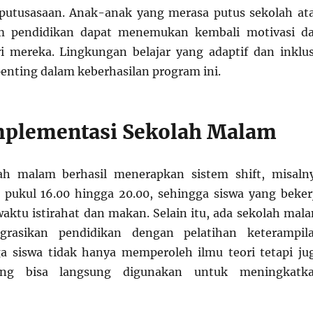
eputusasaan. Anak-anak yang merasa putus sekolah at
am pendidikan dapat menemukan kembali motivasi d
ri mereka. Lingkungan belajar yang adaptif dan inklus
penting dalam keberhasilan program ini.
mplementasi Sekolah Malam
ah malam berhasil menerapkan sistem shift, misaln
i pukul 16.00 hingga 20.00, sehingga siswa yang beker
waktu istirahat dan makan. Selain itu, ada sekolah mal
grasikan pendidikan dengan pelatihan keterampil
ga siswa tidak hanya memperoleh ilmu teori tetapi ju
ang bisa langsung digunakan untuk meningkatk