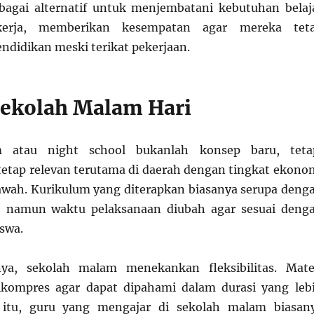
bagai alternatif untuk menjembatani kebutuhan belaj
kerja, memberikan kesempatan agar mereka tet
didikan meski terikat pekerjaan.
ekolah Malam Hari
 atau night school bukanlah konsep baru, teta
etap relevan terutama di daerah dengan tingkat ekono
wah. Kurikulum yang diterapkan biasanya serupa deng
r, namun waktu pelaksanaan diubah agar sesuai deng
iswa.
ya, sekolah malam menekankan fleksibilitas. Mate
ikompres agar dapat dipahami dalam durasi yang leb
n itu, guru yang mengajar di sekolah malam biasan