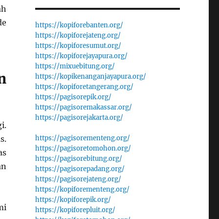
ah
de
https://kopiforebanten.org/
https://kopiforejateng.org/
https://kopiforesumut.org/
https://kopiforejayapura.org/
https://mixuebitung.org/
n
https://kopikenanganjayapura.org/
https://kopiforetangerang.org/
https://pagisorepik.org/
https://pagisoremakassar.org/
https://pagisorejakarta.org/
i.
s.
https://pagisorementeng.org/
https://pagisoretomohon.org/
as
https://pagisorebitung.org/
an
https://pagisorepadang.org/
https://pagisorejateng.org/
https://kopiforementeng.org/
https://kopiforepik.org/
mi
https://kopiforepluit.org/