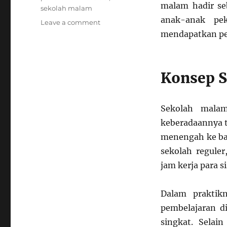
malam hadir se
sekolah malam
anak-anak pe
on
Leave a comment
Sekolah
mendapatkan pen
Malam
Hari:
Solusi
Konsep S
Pendidikan
untuk
Anak
yang
Sekolah malam
Harus
keberadaannya t
Bekerja
menengah ke ba
Siang
sekolah regule
jam kerja para s
Dalam praktikn
pembelajaran d
singkat. Selai