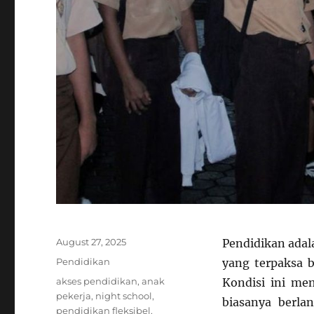
Posted
August 27, 2025
Pendidikan adal
on
Categories
Pendidikan
yang terpaksa 
Tags
akses pendidikan
,
anak
Kondisi ini me
pekerja
,
night school
,
biasanya berla
pendidikan fleksibel
,