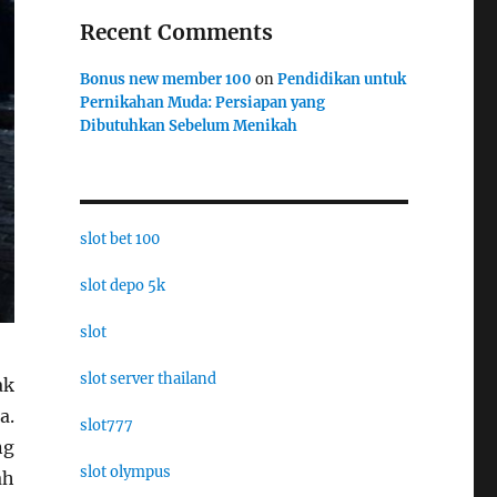
Recent Comments
Bonus new member 100
on
Pendidikan untuk
Pernikahan Muda: Persiapan yang
Dibutuhkan Sebelum Menikah
slot bet 100
slot depo 5k
slot
slot server thailand
ak
a.
slot777
ng
slot olympus
ah