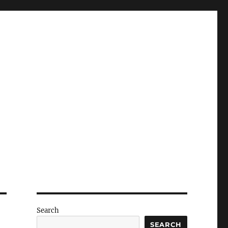
Search
SEARCH