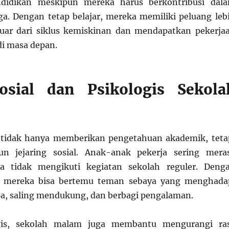
ndidikan meskipun mereka harus berkontribusi dal
a. Dengan tetap belajar, mereka memiliki peluang leb
luar dari siklus kemiskinan dan mendapatkan pekerja
di masa depan.
osial dan Psikologis Sekola
tidak hanya memberikan pengetahuan akademik, teta
n jejaring sosial. Anak-anak pekerja sering mera
ena tidak mengikuti kegiatan sekolah reguler. Deng
, mereka bisa bertemu teman sebaya yang menghada
a, saling mendukung, dan berbagi pengalaman.
ogis, sekolah malam juga membantu mengurangi ra