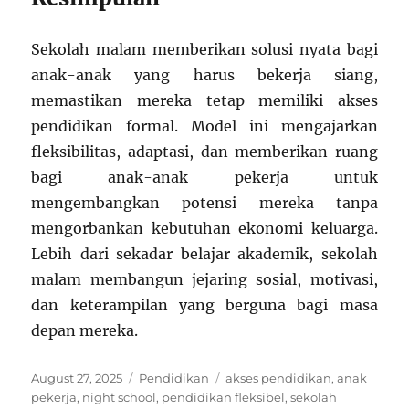
Sekolah malam memberikan solusi nyata bagi
anak-anak yang harus bekerja siang,
memastikan mereka tetap memiliki akses
pendidikan formal. Model ini mengajarkan
fleksibilitas, adaptasi, dan memberikan ruang
bagi anak-anak pekerja untuk
mengembangkan potensi mereka tanpa
mengorbankan kebutuhan ekonomi keluarga.
Lebih dari sekadar belajar akademik, sekolah
malam membangun jejaring sosial, motivasi,
dan keterampilan yang berguna bagi masa
depan mereka.
Posted
Categories
Tags
August 27, 2025
Pendidikan
akses pendidikan
,
anak
on
pekerja
,
night school
,
pendidikan fleksibel
,
sekolah