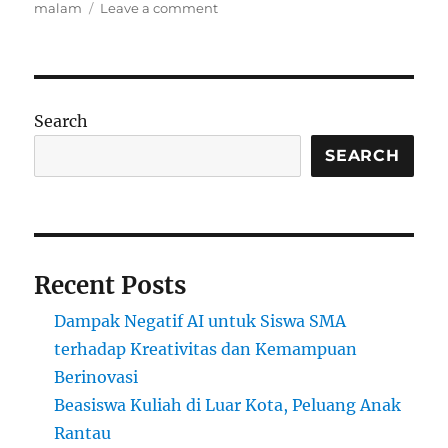
on
malam
Leave a comment
Sekolah
Malam
Hari:
Solusi
Pendidikan
Search
untuk
Anak
SEARCH
yang
Harus
Bekerja
Siang
Recent Posts
Dampak Negatif AI untuk Siswa SMA
terhadap Kreativitas dan Kemampuan
Berinovasi
Beasiswa Kuliah di Luar Kota, Peluang Anak
Rantau