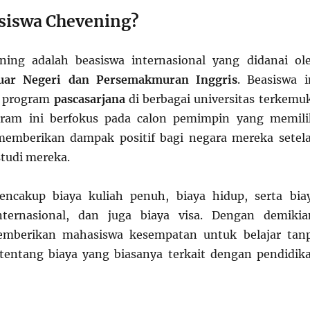
asiswa Chevening?
ning adalah beasiswa internasional yang didanai ol
uar Negeri dan Persemakmuran Inggris
. Beasiswa i
k program
pascasarjana
di berbagai universitas terkemu
ogram ini berfokus pada calon pemimpin yang memili
memberikan dampak positif bagi negara mereka setel
tudi mereka.
encakup biaya kuliah penuh, biaya hidup, serta bia
ternasional, dan juga biaya visa. Dengan demikia
emberikan mahasiswa kesempatan untuk belajar tan
tentang biaya yang biasanya terkait dengan pendidik