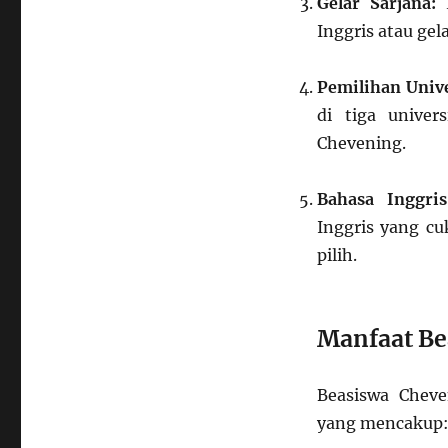
Gelar Sarjana:
P
Inggris atau gel
Pemilihan Unive
di tiga univer
Chevening.
Bahasa Inggris
Inggris yang cu
pilih.
Manfaat Be
Beasiswa Chev
yang mencakup