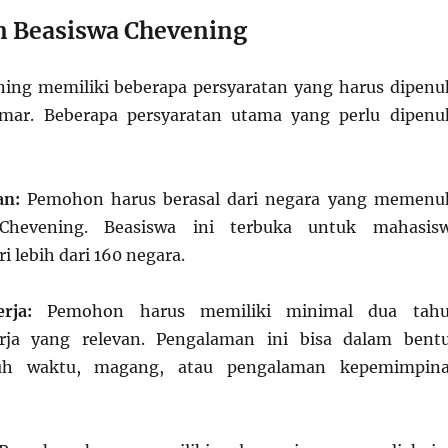
n Beasiswa Chevening
ing memiliki beberapa persyaratan yang harus dipenu
amar. Beberapa persyaratan utama yang perlu dipenu
an:
Pemohon harus berasal dari negara yang memenu
Chevening. Beasiswa ini terbuka untuk mahasis
i lebih dari 160 negara.
rja:
Pemohon harus memiliki minimal dua tah
rja yang relevan. Pengalaman ini bisa dalam bent
uh waktu, magang, atau pengalaman kepemimpin