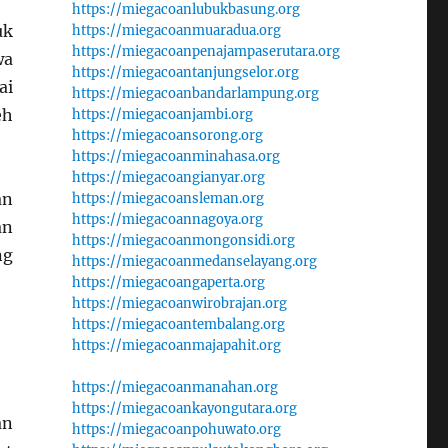
https://miegacoanlubukbasung.org
uk
https://miegacoanmuaradua.org
https://miegacoanpenajampaserutara.org
wa
https://miegacoantanjungselor.org
ai
https://miegacoanbandarlampung.org
eh
https://miegacoanjambi.org
https://miegacoansorong.org
https://miegacoanminahasa.org
https://miegacoangianyar.org
an
https://miegacoansleman.org
https://miegacoannagoya.org
an
https://miegacoanmongonsidi.org
ng
https://miegacoanmedanselayang.org
https://miegacoangaperta.org
https://miegacoanwirobrajan.org
https://miegacoantembalang.org
https://miegacoanmajapahit.org
https://miegacoanmanahan.org
https://miegacoankayongutara.org
an
https://miegacoanpohuwato.org