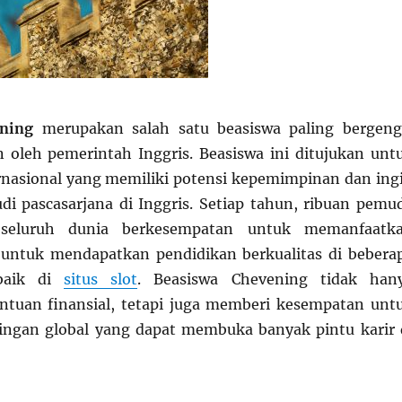
ning
merupakan salah satu beasiswa paling bergeng
 oleh pemerintah Inggris. Beasiswa ini ditujukan unt
nasional yang memiliki potensi kepemimpinan dan ing
di pascasarjana di Inggris. Setiap tahun, ribuan pemu
 seluruh dunia berkesempatan untuk memanfaatk
 untuk mendapatkan pendidikan berkualitas di bebera
rbaik di
situs slot
. Beasiswa Chevening tidak han
tuan finansial, tetapi juga memberi kesempatan unt
ngan global yang dapat membuka banyak pintu karir 