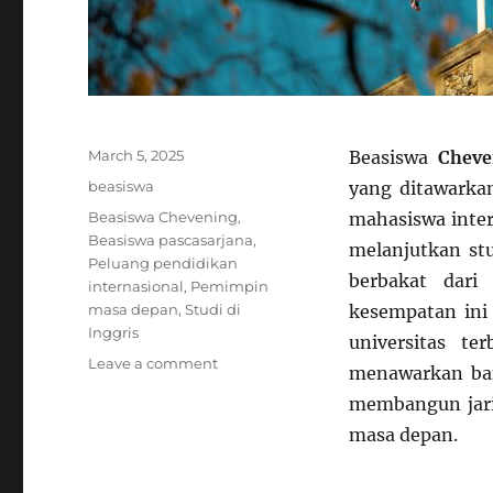
Posted
March 5, 2025
Beasiswa
Cheve
on
Categories
beasiswa
yang ditawarkan
Tags
Beasiswa Chevening
,
mahasiswa inter
Beasiswa pascasarjana
,
melanjutkan stu
Peluang pendidikan
berbakat dari
internasional
,
Pemimpin
masa depan
,
Studi di
kesempatan ini
Inggris
universitas te
on
Leave a comment
menawarkan ban
Beasiswa
membangun jari
Chevening:
Kesempatan
masa depan.
Studi
di