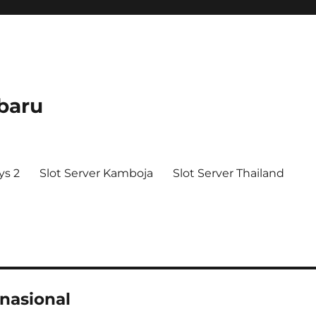
baru
ys 2
Slot Server Kamboja
Slot Server Thailand
nasional