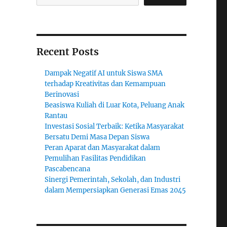
Recent Posts
Dampak Negatif AI untuk Siswa SMA
terhadap Kreativitas dan Kemampuan
Berinovasi
Beasiswa Kuliah di Luar Kota, Peluang Anak
Rantau
Investasi Sosial Terbaik: Ketika Masyarakat
Bersatu Demi Masa Depan Siswa
Peran Aparat dan Masyarakat dalam
Pemulihan Fasilitas Pendidikan
Pascabencana
Sinergi Pemerintah, Sekolah, dan Industri
dalam Mempersiapkan Generasi Emas 2045